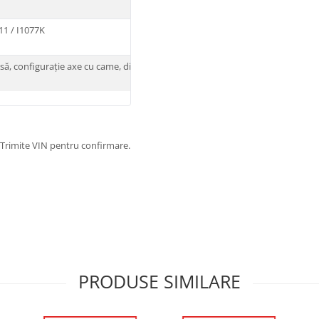
11 / I1077K
să, configurație axe cu came, distribuție umedă și
 Trimite VIN pentru confirmare.
PRODUSE SIMILARE