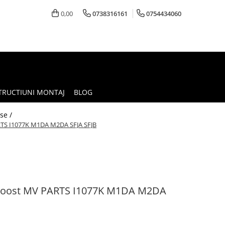
0,00
0738316161
0754434060
TRUCTIUNI MONTAJ
BLOG
se /
RTS I1077K M1DA M2DA SFJA SFJB
oBoost MV PARTS I1077K M1DA M2DA