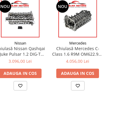
NOU
NOU
NOU
Nissan
Mercedes
Pe
iulasă Nissan Qashqai
Chiulasă Mercedes C-
Chiulasă 
Juke Pulsar 1.2 DIG-T
Class 1.6 R9M OM622.951
2.0 Blue
HR12DDT HRA2DDT
110422959R 110414631R
I1158K 
3.096,00 Lei
4.056,00 Lei
4.83
1104100Q2F
Citroën 
Toyota | O
ADAUGA IN COS
ADAUGA IN COS
ADAUG