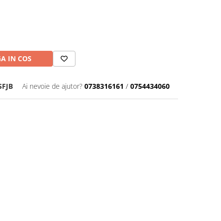
A IN COS
SFJB
Ai nevoie de ajutor?
0738316161
/
0754434060