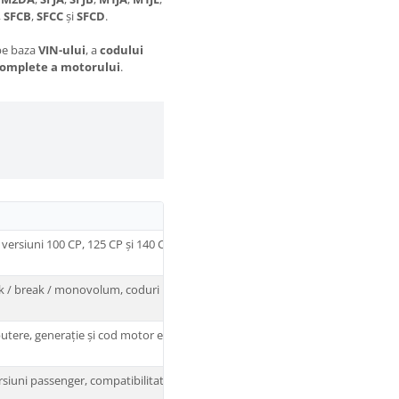
,
SFCB
,
SFCC
și
SFCD
.
pe baza
VIN-ului
, a
codului
complete a motorului
.
versiuni 100 CP, 125 CP și 140 CP, în funcție de cod
k / break / monovolum, coduri M1DA, M2DA, SFJA,
putere, generație și cod motor exact
versiuni passenger, compatibilitate de verificat după