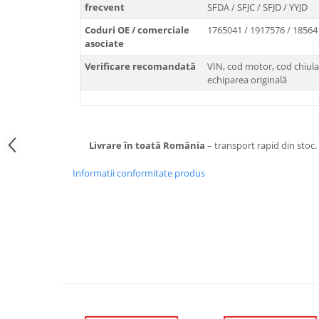
frecvent
SFDA / SFJC / SFJD / YYJD
Coduri OE / comerciale
1765041 / 1917576 / 18564
asociate
Verificare recomandată
VIN, cod motor, cod chiula
echiparea originală
Livrare în toată România
– transport rapid din stoc.
Informatii conformitate produs