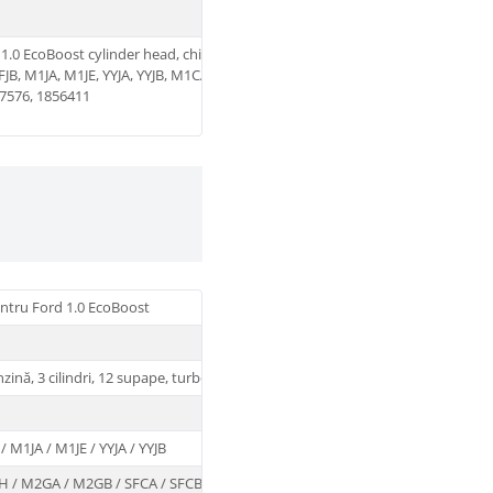
1.0 EcoBoost cylinder head, chiulasă Ford 1.0
JB, M1JA, M1JE, YYJA, YYJB, M1CA, M1CB, SFCA,
17576, 1856411
entru Ford 1.0 EcoBoost
zină, 3 cilindri, 12 supape, turbo
 M1JA / M1JE / YYJA / YYJB
 / M2GA / M2GB / SFCA / SFCB / SFCC / SFCD /