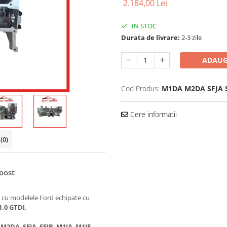
2.184,00 Lei
IN STOC
Durata de livrare:
2-3 zile
ADAUG
Cod Produs:
M1DA M2DA SFJA 
Cere informatii
i
(0)
oost
 cu modelele Ford echipate cu
1.0 GTDi
,
,
M2DA
,
SFJA
,
SFJB
,
M1JA
,
M1JE
,