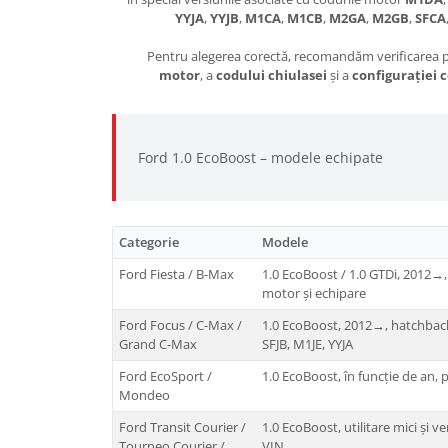
YYJA
,
YYJB
,
M1CA
,
M1CB
,
M2GA
,
M2GB
,
SFCA
Pentru alegerea corectă, recomandăm verificarea 
motor
, a
codului chiulasei
și a
configurației 
Ford 1.0 EcoBoost – modele echipate
Categorie
Modele
Ford Fiesta / B-Max
1.0 EcoBoost / 1.0 GTDi, 2012→, 
motor și echipare
Ford Focus / C-Max /
1.0 EcoBoost, 2012→, hatchbac
Grand C-Max
SFJB, M1JE, YYJA
Ford EcoSport /
1.0 EcoBoost, în funcție de an, 
Mondeo
Ford Transit Courier /
1.0 EcoBoost, utilitare mici și 
Tourneo Courier /
VIN