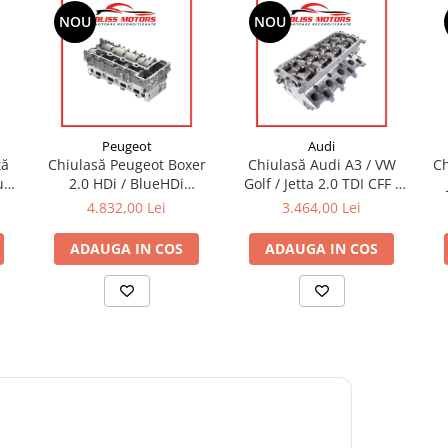
NOU
NOU
Peugeot
Audi
tă
Chiulasă Peugeot Boxer
Chiulasă Audi A3 / VW
Ch
uro
2.0 HDi / BlueHDi
Golf / Jetta 2.0 TDI CFF /
DW10FUD Euro 6 –
CFH / CLCA – 03L103351 |
4.832,00 Lei
3.464,00 Lei
9807255910 / 9807255610
OEM compatibil
| OEM compatibil
ADAUGA IN COS
ADAUGA IN COS