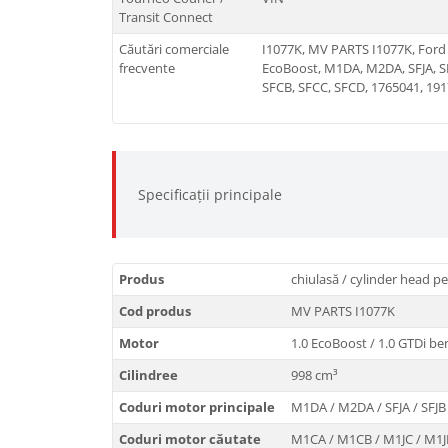
Transit Connect
Căutări comerciale
I1077K, MV PARTS I1077K, Ford 
frecvente
EcoBoost, M1DA, M2DA, SFJA, SF
SFCB, SFCC, SFCD, 1765041, 19
Specificații principale
Produs
chiulasă / cylinder head p
Cod produs
MV PARTS I1077K
Motor
1.0 EcoBoost / 1.0 GTDi ben
Cilindree
998 cm³
Coduri motor principale
M1DA / M2DA / SFJA / SFJB /
Coduri motor căutate
M1CA / M1CB / M1JC / M1JH