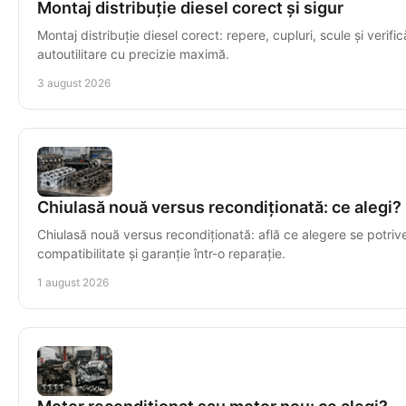
Montaj distribuție diesel corect și sigur
Montaj distribuție diesel corect: repere, cupluri, scule și verific
autoutilitare cu precizie maximă.
3 august 2026
Chiulasă nouă versus recondiționată: ce alegi?
Chiulasă nouă versus recondiționată: află ce alegere se potrive
compatibilitate și garanție într-o reparație.
1 august 2026