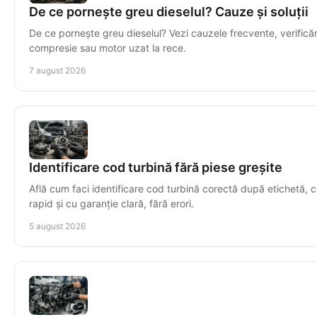
De ce pornește greu dieselul? Cauze și soluții
De ce pornește greu dieselul? Vezi cauzele frecvente, verificăril
compresie sau motor uzat la rece.
7 august 2026
Identificare cod turbină fără piese greșite
Află cum faci identificare cod turbină corectă după etichetă, c
rapid și cu garanție clară, fără erori.
5 august 2026