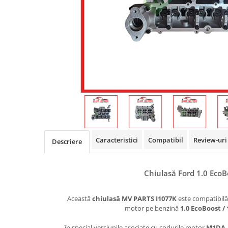
Caracteristici
Compatibil
Review-ur
Descriere
Chiulasă Ford 1.0 EcoB
Această
chiulasă MV PARTS I1077K
este compatibilă
motor pe benzină
1.0 EcoBoost / 
în special versiunile asociate cu codurile motor
M1DA