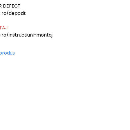
R DEFECT
.ro/depozit
NTAJ
.ro/instructiuni-montaj
 produs