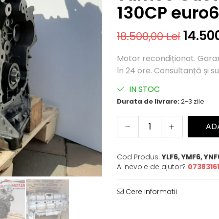
130CP euro
14.50
18.500,00 Lei
Motor recondiționat. Garanți
în 24 ore. Consultanță și su
IN STOC
Durata de livrare:
2-3 zile
AD
Cod Produs:
YLF6, YMF6, YNF
Ai nevoie de ajutor?
07383161
Cere informatii