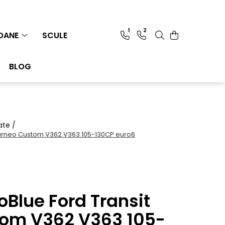
1
2
IOANE
SCULE
BLOG
ate /
 Turneo Custom V362 V363 105-130CP euro6
oBlue Ford Transit
tom V362 V363 105-