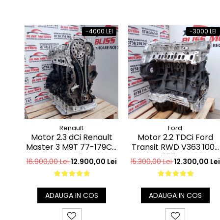
-4000 LEI
-3000 LEI
Renault
Ford
Motor 2.3 dCi Renault
Motor 2.2 TDCi Ford
Master 3 M9T 77-179CP
Transit RWD V363 100-
euro6
155CP
16.900,00 Lei
12.900,00 Lei
15.300,00 Lei
12.300,00 Lei
ADAUGA IN COS
ADAUGA IN COS