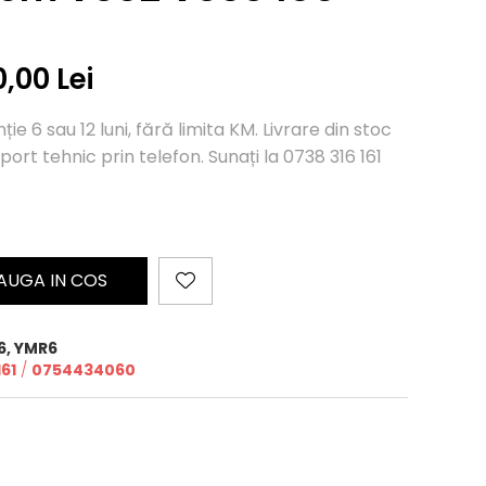
6
0,00 Lei
e 6 sau 12 luni, fără limita KM. Livrare din stoc
port tehnic prin telefon. Sunați la 0738 316 161
AUGA IN COS
6, YMR6
61
/
0754434060