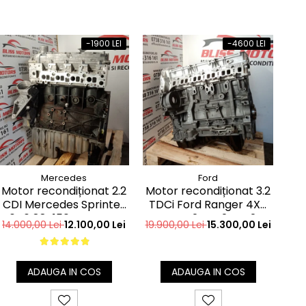
-1900 LEI
-4600 LEI
Mercedes
Ford
Motor recondiționat 2.2
Motor recondiționat 3.2
Mot
CDI Mercedes Sprinter
TDCi Ford Ranger 4X4
TD
646 88-150CP euro4
AWD SA2R SA2S SA2W
4
14.000,00 Lei
12.100,00 Lei
19.900,00 Lei
15.300,00 Lei
16.
SAFA SAFB 200CP
ADAUGA IN COS
ADAUGA IN COS