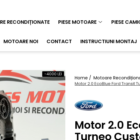
E RECONDIȚIONATE
PIESE MOTOARE
PIESE CAM
MOTOARE NOI
CONTACT
INSTRUCTIUNI MONTAJ
-4000 LEI
Home /
Motoare Recondițion
Motor 2.0 EcoBlue Ford Transit
Motor 2.0 Ec
Turneo Cus