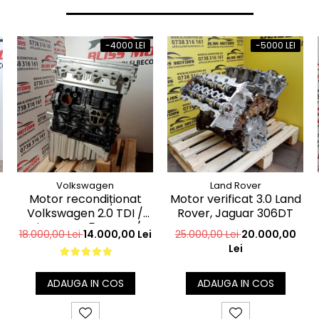
-4000 LEI
-5000 LEI
Volkswagen
Land Rover
Motor recondiționat
Motor verificat 3.0 Land
Volkswagen 2.0 TDI /
Rover, Jaguar 306DT
BiTDI Euro 5 – CAA /
18.000,00 Lei
14.000,00 Lei
25.000,00 Lei
20.000,00
CDC / CSN / CFC
Lei
ADAUGA IN COS
ADAUGA IN COS