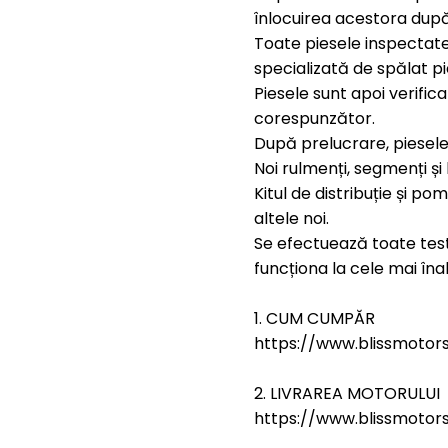
înlocuirea acestora după
Toate piesele inspectate
specializată de spălat pi
Piesele sunt apoi verific
corespunzător.
După prelucrare, piesele
Noi rulmenți, segmenți și 
Kitul de distribuție și p
altele noi.
Se efectuează toate test
funcționa la cele mai îna
1. CUM CUMPĂR
https://www.blissmoto
2. LIVRAREA MOTORULUI
https://www.blissmotors.