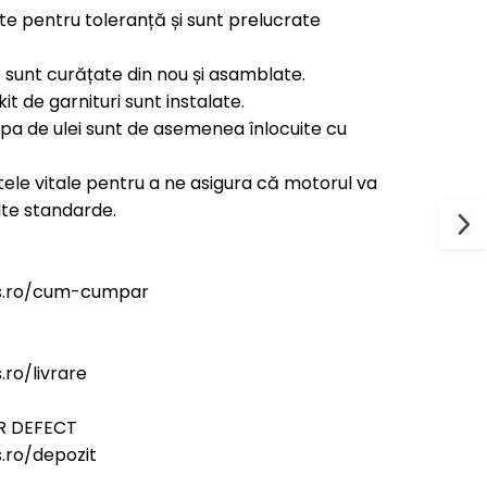
ate pentru toleranță și sunt prelucrate
 sunt curățate din nou și asamblate.
kit de garnituri sunt instalate.
ompa de ulei sunt de asemenea înlocuite cu
ele vitale pentru a ne asigura că motorul va
lte standarde.
rs.ro/cum-cumpar
ro/livrare
R DEFECT
.ro/depozit