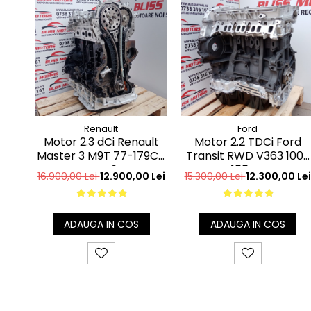
Renault
Ford
Motor 2.3 dCi Renault
Motor 2.2 TDCi Ford
Master 3 M9T 77-179CP
Transit RWD V363 100-
euro6
155CP
16.900,00 Lei
12.900,00 Lei
15.300,00 Lei
12.300,00 Lei
ADAUGA IN COS
ADAUGA IN COS