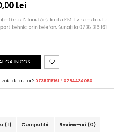
0,00 Lei
e 6 sau 12 luni, fără limita KM. Livrare din stoc
port tehnic prin telefon. Sunați la 0738 316 161
AUGA IN COS
evoie de ajutor?
0738316161
/
0754434060
eo
(1)
Compatibil
Review-uri
(0)