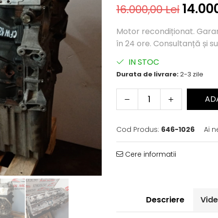
14.00
16.000,00 Lei
Motor recondiționat. Garanți
în 24 ore. Consultanță și su
IN STOC
Durata de livrare:
2-3 zile
AD
Cod Produs:
646-1026
Ai n
Cere informatii
Descriere
Vid