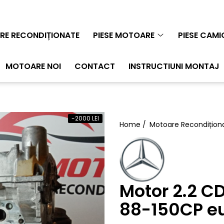
E RECONDIȚIONATE
PIESE MOTOARE
PIESE CAM
MOTOARE NOI
CONTACT
INSTRUCTIUNI MONTAJ
-2000 LEI
Home /
Motoare Recondițion
Motor 2.2 C
88-150CP e