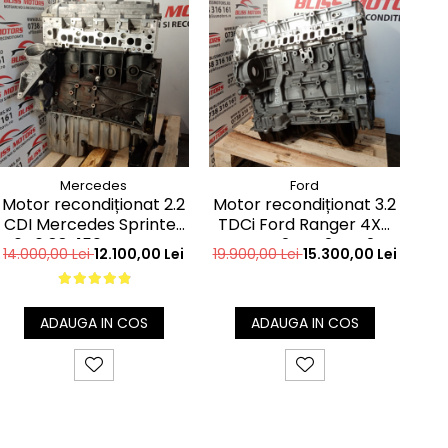
Mercedes
Ford
Motor recondiționat 2.2
Motor recondiționat 3.2
Mot
CDI Mercedes Sprinter
TDCi Ford Ranger 4X4
TD
646 88-150CP euro4
AWD SA2R SA2S SA2W
4
14.000,00 Lei
12.100,00 Lei
19.900,00 Lei
15.300,00 Lei
16.
SAFA SAFB 200CP
ADAUGA IN COS
ADAUGA IN COS