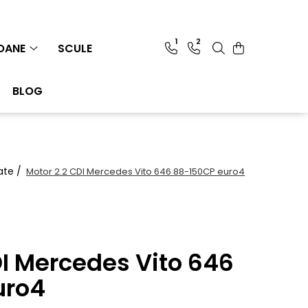
1
2
IOANE
SCULE
BLOG
ate /
Motor 2.2 CDI Mercedes Vito 646 88-150CP euro4
DI Mercedes Vito 646
uro4