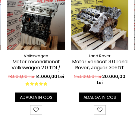
Volkswagen
Land Rover
Motor recondiționat
Motor verificat 3.0 Land
Volkswagen 2.0 TDI /
Rover, Jaguar 306DT
BiTDI Euro 5 – CAA /
18.000,00 Lei
14.000,00 Lei
25.000,00 Lei
20.000,00
CDC / CSN / CFC
Lei
ADAUGA IN COS
ADAUGA IN COS