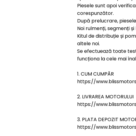
Piesele sunt apoi verific
corespunzător.
După prelucrare, piesele
Noi rulmenți, segmenți și 
Kitul de distribuție și p
altele noi.
Se efectuează toate test
funcționa la cele mai îna
1. CUM CUMPĂR
https://www.blissmoto
2. LIVRAREA MOTORULUI
https://www.blissmotors.
3. PLATA DEPOZIT MOTO
https://www.blissmotors