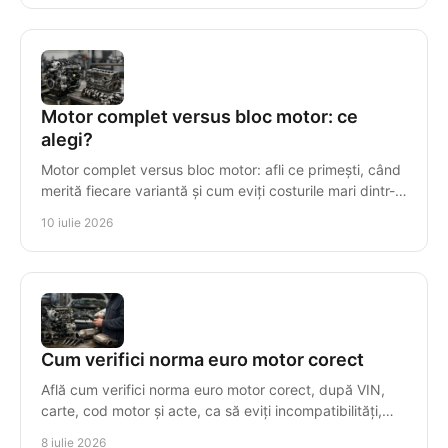
Motor complet versus bloc motor: ce
alegi?
Motor complet versus bloc motor: afli ce primești, când
merită fiecare variantă și cum eviți costurile mari dintr-o
alegere greșită.
10 iulie 2026
Cum verifici norma euro motor corect
Află cum verifici norma euro motor corect, după VIN,
carte, cod motor și acte, ca să eviți incompatibilități,
taxe greșite și piese nepotrivite.
8 iulie 2026