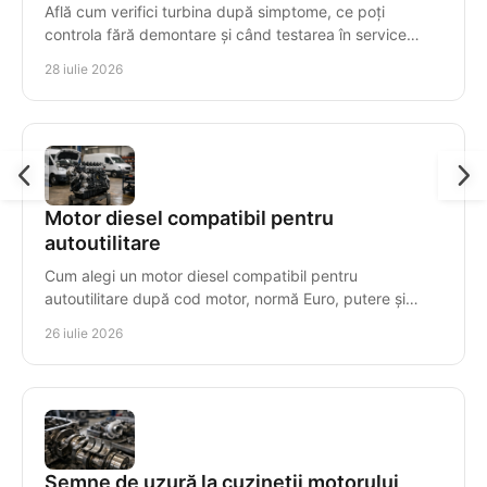
Află cum verifici turbina după simptome, ce poți
controla fără demontare și când testarea în service
previne avarii costisitoare la diesel, în mod precis.
28 iulie 2026
Motor diesel compatibil pentru
autoutilitare
Cum alegi un motor diesel compatibil pentru
autoutilitare după cod motor, normă Euro, putere și
transmisie, pentru montaj corect, timp redus de
26 iulie 2026
staționare.
Semne de uzură la cuzineții motorului