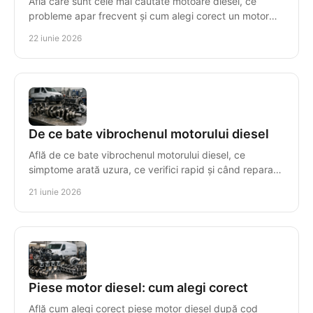
Află care sunt cele mai cautate motoare diesel, ce
probleme apar frecvent și cum alegi corect un motor
compatibil, cu risc minim.
22 iunie 2026
De ce bate vibrochenul motorului diesel
Află de ce bate vibrochenul motorului diesel, ce
simptome arată uzura, ce verifici rapid și când reparația
nu mai este rentabilă.
21 iunie 2026
Piese motor diesel: cum alegi corect
Află cum alegi corect piese motor diesel după cod