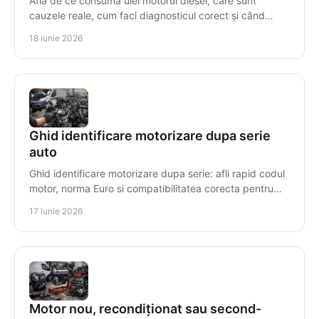
Află de ce consuma ulei motorul diesel, care sunt
cauzele reale, cum faci diagnosticul corect și când
repari sau înlocuiești motorul.
18 iunie 2026
Ghid identificare motorizare dupa serie
auto
Ghid identificare motorizare dupa serie: afli rapid codul
motor, norma Euro si compatibilitatea corecta pentru
piese sau motor reconditionat.
17 iunie 2026
Motor nou, recondiționat sau second-