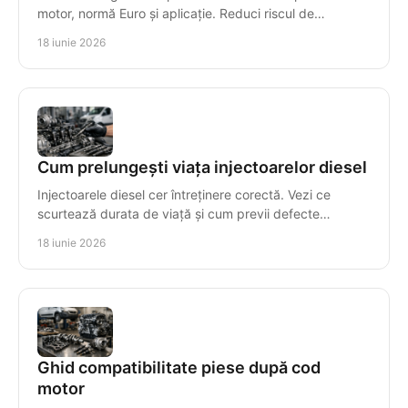
motor, normă Euro și aplicație. Reduci riscul de
incompatibilitate și timpul de reparație.
18 iunie 2026
Cum prelungești viața injectoarelor diesel
Injectoarele diesel cer întreținere corectă. Vezi ce
scurtează durata de viață și cum previi defecte
costisitoare în sistemul de injecție.
18 iunie 2026
Ghid compatibilitate piese după cod
motor