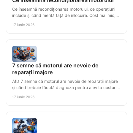
Ce înseamnă recondiționarea motorului
Ce înseamnă recondiționarea motorului, ce operațiuni
include și când merită față de înlocuire. Cost mai mic,
fiabilitate și testare finală.
17 iunie 2026
7 semne că motorul are nevoie de
reparații majore
Află 7 semne că motorul are nevoie de reparații majore
și când trebuie făcută diagnoza pentru a evita costuri
mari și avarii grave.
17 iunie 2026