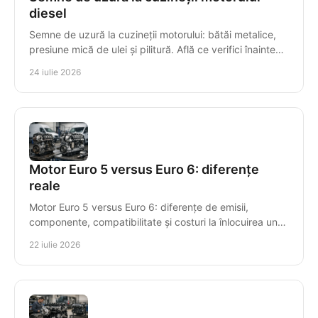
diesel
Semne de uzură la cuzineții motorului: bătăi metalice,
presiune mică de ulei și pilitură. Află ce verifici înainte
ca avaria să compromită arborele cotit.
24 iulie 2026
Motor Euro 5 versus Euro 6: diferențe
reale
Motor Euro 5 versus Euro 6: diferențe de emisii,
componente, compatibilitate și costuri la înlocuirea unui
motor diesel recondiționat pentru mașini diesel.
22 iulie 2026