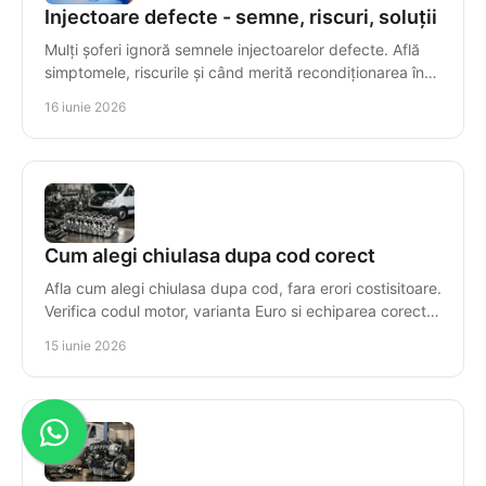
Injectoare defecte - semne, riscuri, soluții
Mulți șoferi ignoră semnele injectoarelor defecte. Află
simptomele, riscurile și când merită recondiționarea în
locul înlocuirii.
16 iunie 2026
Cum alegi chiulasa dupa cod corect
Afla cum alegi chiulasa dupa cod, fara erori costisitoare.
Verifica codul motor, varianta Euro si echiparea corecta
pentru compatibilitate.
15 iunie 2026