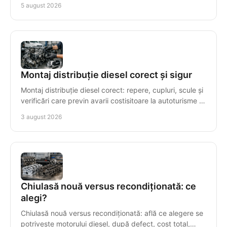
5 august 2026
Montaj distribuție diesel corect și sigur
Montaj distribuție diesel corect: repere, cupluri, scule și
verificări care previn avarii costisitoare la autoturisme și
autoutilitare cu precizie maximă.
3 august 2026
Chiulasă nouă versus recondiționată: ce
alegi?
Chiulasă nouă versus recondiționată: află ce alegere se
potrivește motorului diesel, după defect, cost total,