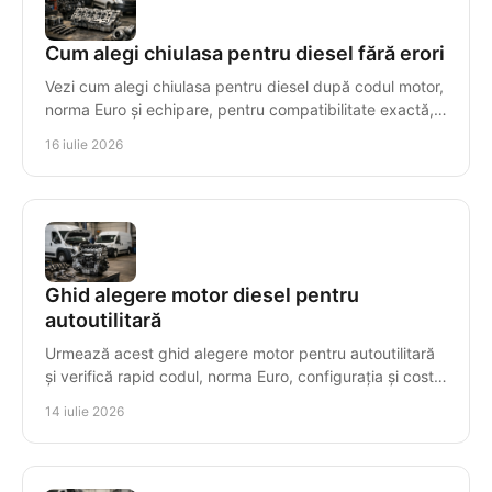
Cum alegi chiulasa pentru diesel fără erori
Vezi cum alegi chiulasa pentru diesel după codul motor,
norma Euro și echipare, pentru compatibilitate exactă,
montaj sigur și costuri controlate.
16 iulie 2026
Ghid alegere motor diesel pentru
autoutilitară
Urmează acest ghid alegere motor pentru autoutilitară
și verifică rapid codul, norma Euro, configurația și costul
real al înlocuirii cu decizii sigure.
14 iulie 2026