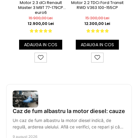
Motor 2.3 dCi Renault
Motor 2.2 TDCi Ford Transit
M
Master 3 M9T 77-179CP
RWD V363 100-155CP
Volk
euro6
Euro 
16.900,00 Lei
15.300,00 Lei
12.900,00 Lei
12.300,00 Lei
ADAUGA IN COS
ADAUGA IN COS
Caz de fum albastru la motor diesel: cauze
Un caz de fum albastru la motor diesel indică, de
regulă, arderea uleiului. Află ce verifici, ce repari și când
motorul trebuie înlocuit corect și rapid.
9 august 2026