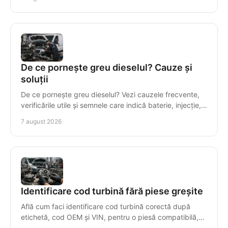
De ce pornește greu dieselul? Cauze și
soluții
De ce pornește greu dieselul? Vezi cauzele frecvente,
verificările utile și semnele care indică baterie, injecție,
compresie sau motor uzat la rece.
7 august 2026
Identificare cod turbină fără piese greșite
Află cum faci identificare cod turbină corectă după
etichetă, cod OEM și VIN, pentru o piesă compatibilă,
livrată rapid și cu garanție clară, fără erori.