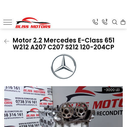
Piese Motoare
Piese Camioane
1
2
Turbosuflante și accesorii
Vibrochen camioane
Kituri de reparații
Motor 2.2 Mercedes E-Class 651
W212 A207 C207 S212 120-204CP
Chiulase
-3000 LEI