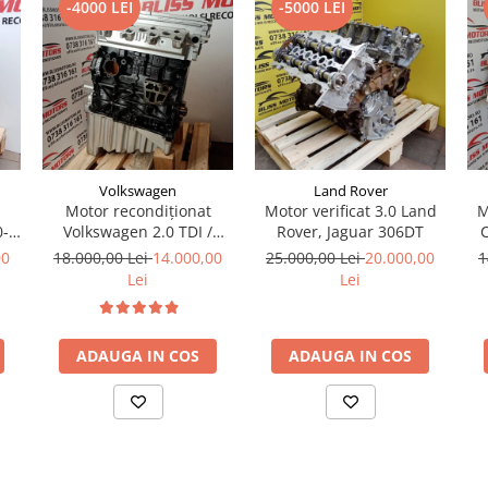
-4000 LEI
-5000 LEI
Volkswagen
Land Rover
Motor recondiționat
Motor verificat 3.0 Land
M
0-
Volkswagen 2.0 TDI /
Rover, Jaguar 306DT
C
BiTDI Euro 5 – CAA / CDC /
00
18.000,00 Lei
14.000,00
25.000,00 Lei
20.000,00
1
CSN / CFC
Lei
Lei
ADAUGA IN COS
ADAUGA IN COS