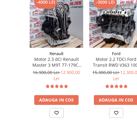
-4000 LEI
-3000 LEI
Renault
Ford
Motor 2.3 dCi Renault
Motor 2.2 TDCi Ford
Master 3 M9T 77-179CP
Transit RWD V363 10
euro6
155CP
16.900,00 Lei
12.900,00
15.300,00 Lei
12.300,
Lei
Lei
ADAUGA IN COS
ADAUGA IN COS