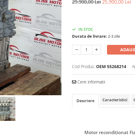
29.900,00 Lei
25.900,00 Lei
IN STOC
Durata de livrare:
2-3 zile
ADAUG
Cod Produs:
OEM 55268214
A
Cere informatii
Caracteristici
Descriere
Motor recondiționat Fia