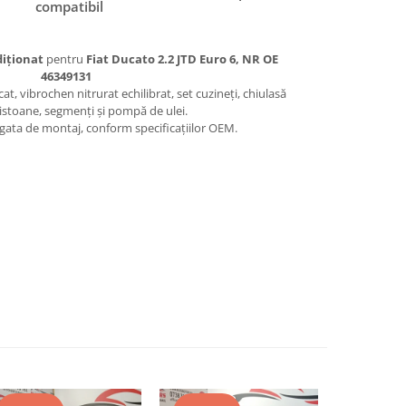
compatibil
iționat
pentru
Fiat Ducato 2.2 JTD Euro 6, NR OE
46349131
t, vibrochen nitrurat echilibrat, set cuzineți, chiulasă
pistoane, segmenți și pompă de ulei.
ata de montaj, conform specificațiilor OEM.