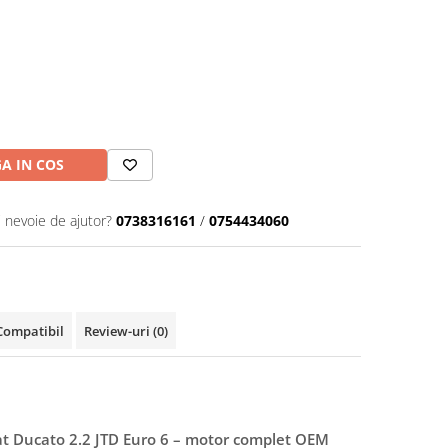
A IN COS
i nevoie de ajutor?
0738316161
/
0754434060
Compatibil
Review-uri
(0)
t Ducato 2.2 JTD Euro 6 – motor complet OEM