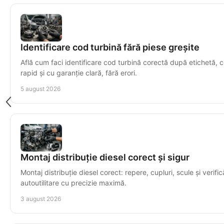
Identificare cod turbină fără piese greșite
Află cum faci identificare cod turbină corectă după etichetă, c
rapid și cu garanție clară, fără erori.
5 august 2026
Montaj distribuție diesel corect și sigur
Montaj distribuție diesel corect: repere, cupluri, scule și verific
autoutilitare cu precizie maximă.
3 august 2026