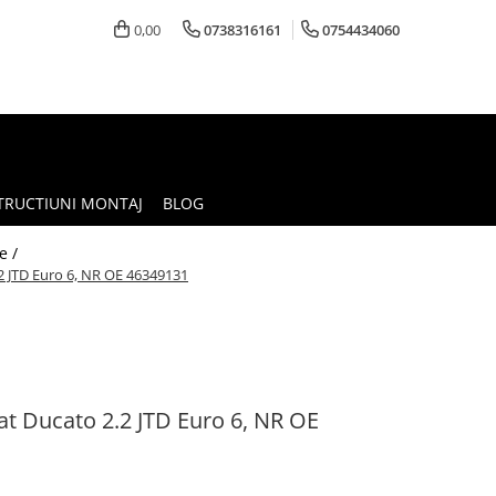
0,00
0738316161
0754434060
TRUCTIUNI MONTAJ
BLOG
e /
2 JTD Euro 6, NR OE 46349131
at Ducato 2.2 JTD Euro 6, NR OE