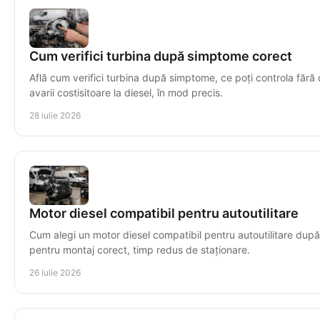
Cum verifici turbina după simptome corect
Află cum verifici turbina după simptome, ce poți controla fără
avarii costisitoare la diesel, în mod precis.
28 iulie 2026
Motor diesel compatibil pentru autoutilitare
Cum alegi un motor diesel compatibil pentru autoutilitare după
pentru montaj corect, timp redus de staționare.
26 iulie 2026