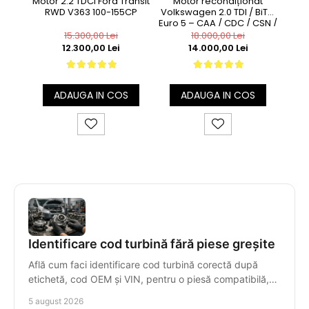
Motor 2.2 TDCi Ford Transit
Motor recondiționat
Mot
RWD V363 100-155CP
Volkswagen 2.0 TDI / BiTDI
Ro
Euro 5 – CAA / CDC / CSN /
CFC
15.300,00 Lei
18.000,00 Lei
12.300,00 Lei
14.000,00 Lei
ADAUGA IN COS
ADAUGA IN COS
Identificare cod turbină fără piese greșite
Află cum faci identificare cod turbină corectă după
etichetă, cod OEM și VIN, pentru o piesă compatibilă,
livrată rapid și cu garanție clară, fără erori.
5 august 2026