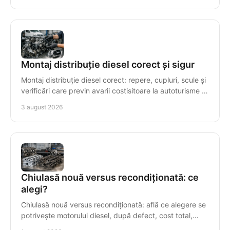
Montaj distribuție diesel corect și sigur
Montaj distribuție diesel corect: repere, cupluri, scule și
verificări care previn avarii costisitoare la autoturisme și
autoutilitare cu precizie maximă.
3 august 2026
Chiulasă nouă versus recondiționată: ce
alegi?
Chiulasă nouă versus recondiționată: află ce alegere se
potrivește motorului diesel, după defect, cost total,
compatibilitate și garanție într-o reparație.