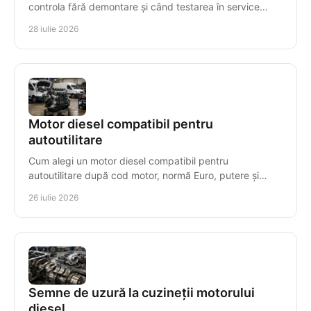
controla fără demontare și când testarea în service
previne avarii costisitoare la diesel, în mod precis.
28 iulie 2026
Motor diesel compatibil pentru
autoutilitare
Cum alegi un motor diesel compatibil pentru
autoutilitare după cod motor, normă Euro, putere și
transmisie, pentru montaj corect, timp redus de
26 iulie 2026
staționare.
Semne de uzură la cuzineții motorului
diesel