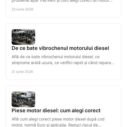
probleme apar frecvent și cum alegi corect un motor
compatibil, cu risc minim.
22 iunie 2026
De ce bate vibrochenul motorului diesel
Află de ce bate vibrochenul motorului diesel, ce
simptome arată uzura, ce verifici rapid și când reparația
nu mai este rentabilă.
21 iunie 2026
Piese motor diesel: cum alegi corect
Află cum alegi corect piese motor diesel după cod
motor, normă Euro și aplicație. Reduci riscul de