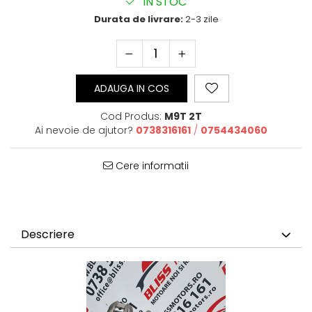
IN STOC
Durata de livrare:
2-3 zile
ADAUGA IN COS
Cod Produs:
M9T 2T
Ai nevoie de ajutor?
0738316161
/
0754434060
Cere informatii
Descriere