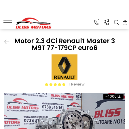
Piese Motoare
Piese Camioane
1
2
Turbosuflante și accesorii
Vibrochen camioane
Kituri de reparații
Motor 2.3 dCi Renault Master 3
M9T 77-179CP euro6
Chiulase
1 Review
-4000 LEI