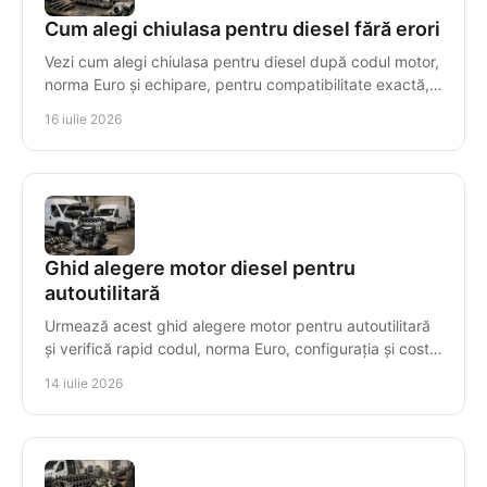
Cum alegi chiulasa pentru diesel fără erori
Vezi cum alegi chiulasa pentru diesel după codul motor,
norma Euro și echipare, pentru compatibilitate exactă,
montaj sigur și costuri controlate.
16 iulie 2026
Ghid alegere motor diesel pentru
autoutilitară
Urmează acest ghid alegere motor pentru autoutilitară
și verifică rapid codul, norma Euro, configurația și costul
real al înlocuirii cu decizii sigure.
14 iulie 2026