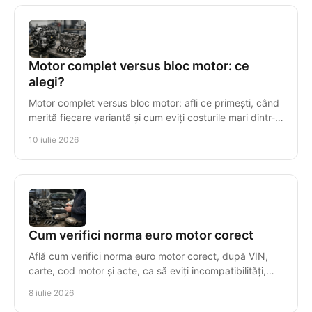
Motor complet versus bloc motor: ce
alegi?
Motor complet versus bloc motor: afli ce primești, când
merită fiecare variantă și cum eviți costurile mari dintr-o
alegere greșită.
10 iulie 2026
Cum verifici norma euro motor corect
Află cum verifici norma euro motor corect, după VIN,
carte, cod motor și acte, ca să eviți incompatibilități,
taxe greșite și piese nepotrivite.
8 iulie 2026