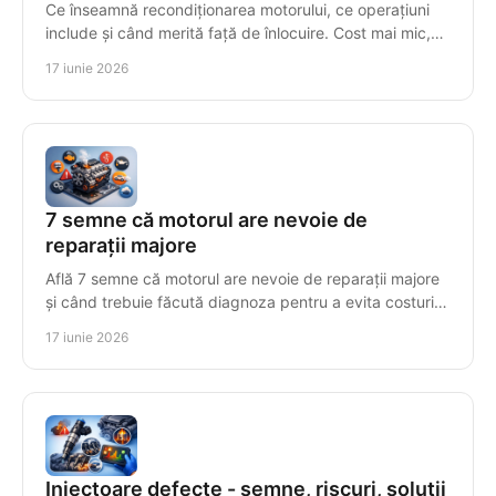
Ce înseamnă recondiționarea motorului, ce operațiuni
include și când merită față de înlocuire. Cost mai mic,
fiabilitate și testare finală.
17 iunie 2026
7 semne că motorul are nevoie de
reparații majore
Află 7 semne că motorul are nevoie de reparații majore
și când trebuie făcută diagnoza pentru a evita costuri
mari și avarii grave.
17 iunie 2026
Injectoare defecte - semne, riscuri, soluții