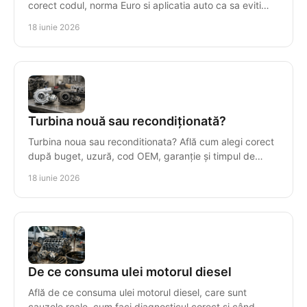
corect codul, norma Euro si aplicatia auto ca sa eviti
piese gresite si pierderi.
18 iunie 2026
Turbina nouă sau recondiționată?
Turbina noua sau reconditionata? Află cum alegi corect
după buget, uzură, cod OEM, garanție și timpul de
imobilizare al mașinii.
18 iunie 2026
De ce consuma ulei motorul diesel
Află de ce consuma ulei motorul diesel, care sunt
cauzele reale, cum faci diagnosticul corect și când