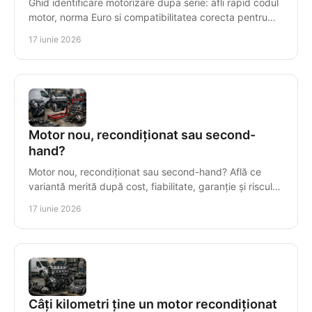
Ghid identificare motorizare dupa serie: afli rapid codul
motor, norma Euro si compatibilitatea corecta pentru
piese sau motor reconditionat.
17 iunie 2026
Motor nou, recondiționat sau second-
hand?
Motor nou, recondiționat sau second-hand? Află ce
variantă merită după cost, fiabilitate, garanție și riscul
real al reparației.
17 iunie 2026
Câți kilometri ține un motor recondiționat