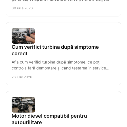
corect motorul diesel pentru vehiculul tău.
30 iulie 2026
Cum verifici turbina după simptome
corect
Află cum verifici turbina după simptome, ce poți
controla fără demontare și când testarea în service
previne avarii costisitoare la diesel, în mod precis.
28 iulie 2026
Motor diesel compatibil pentru
autoutilitare