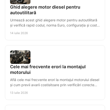
Ghid alegere motor diesel pentru
autoutilitară
Urmează acest ghid alegere motor pentru autoutilitară
și verifică rapid codul, norma Euro, configurația și costul
real al înlocuirii cu decizii sigure.
14 iulie 2026
Cele mai frecvente erori la montajul
motorului
Află cele mai frecvente erori la montajul motorului diesel
și cum previi avarii costisitoare prin verificări corecte
înainte de prima pornire în service.
13 iulie 2026