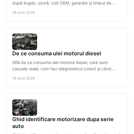
după buget, uzură, cod OEM, garanție și timpul de
imobilizare al mașinii.
18 iunie 2026
De ce consuma ulei motorul diesel
Află de ce consuma ulei motorul diesel, care sunt
cauzele reale, cum faci diagnosticul corect și când
repari sau înlocuiești motorul.
18 iunie 2026
Ghid identificare motorizare dupa serie
auto