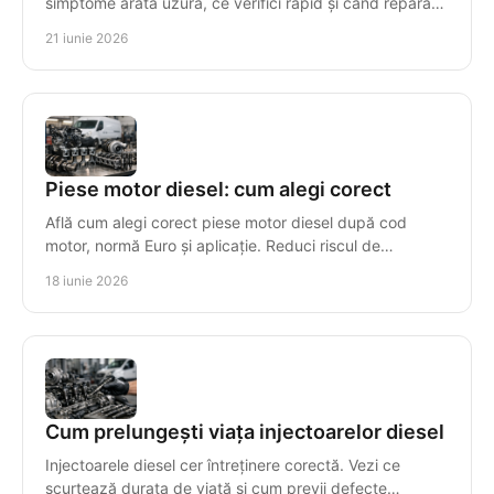
simptome arată uzura, ce verifici rapid și când reparația
nu mai este rentabilă.
21 iunie 2026
Piese motor diesel: cum alegi corect
Află cum alegi corect piese motor diesel după cod
motor, normă Euro și aplicație. Reduci riscul de
incompatibilitate și timpul de reparație.
18 iunie 2026
Cum prelungești viața injectoarelor diesel
Injectoarele diesel cer întreținere corectă. Vezi ce
scurtează durata de viață și cum previi defecte