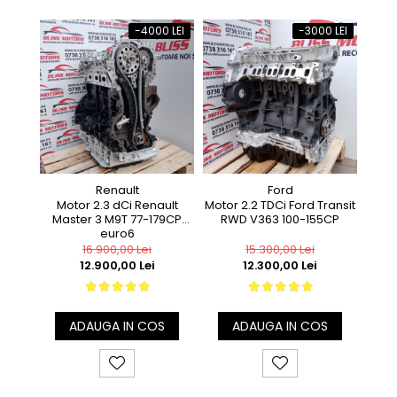
-4000 LEI
-3000 LEI
Renault
Ford
Motor 2.3 dCi Renault
Motor 2.2 TDCi Ford Transit
M
Master 3 M9T 77-179CP
RWD V363 100-155CP
Volk
euro6
Euro 
16.900,00 Lei
15.300,00 Lei
12.900,00 Lei
12.300,00 Lei
ADAUGA IN COS
ADAUGA IN COS