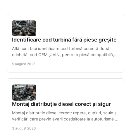
Identificare cod turbină fără piese greșite
Află cum faci identificare cod turbină corectă după
etichetă, cod OEM și VIN, pentru o piesă compatibilă,
livrată rapid și cu garanție clară, fără erori.
5 august 2026
Montaj distribuție diesel corect și sigur
Montaj distribuție diesel corect: repere, cupluri, scule și
verificări care previn avarii costisitoare la autoturisme și
autoutilitare cu precizie maximă.
3 august 2026