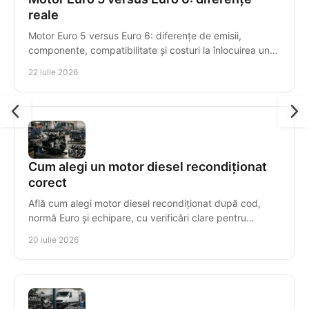
reale
Motor Euro 5 versus Euro 6: diferențe de emisii,
componente, compatibilitate și costuri la înlocuirea unui
motor diesel recondiționat pentru mașini diesel.
22 iulie 2026
Cum alegi un motor diesel recondiționat
corect
Află cum alegi motor diesel recondiționat după cod,
normă Euro și echipare, cu verificări clare pentru
compatibilitate, garanție și montaj sigur, corect.
20 iulie 2026