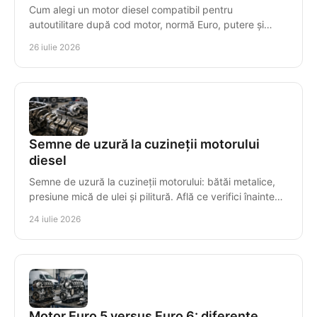
Cum alegi un motor diesel compatibil pentru
autoutilitare după cod motor, normă Euro, putere și
transmisie, pentru montaj corect, timp redus de
26 iulie 2026
staționare.
Semne de uzură la cuzineții motorului
diesel
Semne de uzură la cuzineții motorului: bătăi metalice,
presiune mică de ulei și pilitură. Află ce verifici înainte
ca avaria să compromită arborele cotit.
24 iulie 2026
Motor Euro 5 versus Euro 6: diferențe