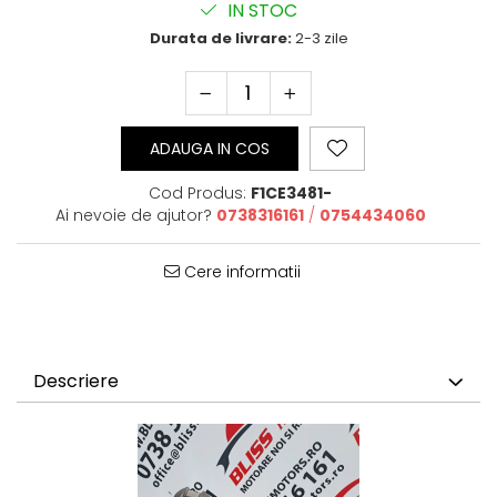
IN STOC
Durata de livrare:
2-3 zile
ADAUGA IN COS
Cod Produs:
F1CE3481-
Ai nevoie de ajutor?
0738316161
/
0754434060
Cere informatii
Descriere