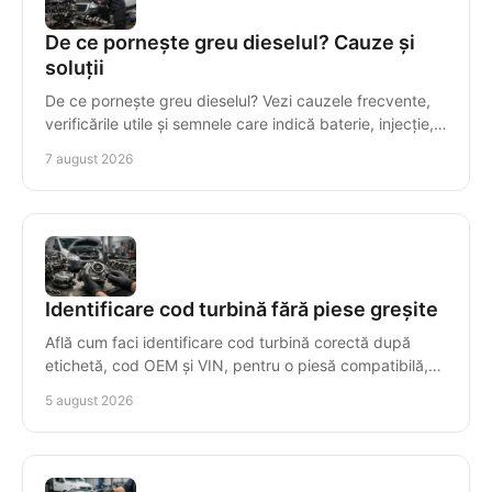
De ce pornește greu dieselul? Cauze și
soluții
De ce pornește greu dieselul? Vezi cauzele frecvente,
verificările utile și semnele care indică baterie, injecție,
compresie sau motor uzat la rece.
7 august 2026
Identificare cod turbină fără piese greșite
Află cum faci identificare cod turbină corectă după
etichetă, cod OEM și VIN, pentru o piesă compatibilă,
livrată rapid și cu garanție clară, fără erori.
5 august 2026