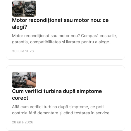
Motor recondiționat sau motor nou: ce
alegi?
Motor recondiționat sau motor nou? Compară costurile,
garanția, compatibilitatea și livrarea pentru a alege
corect motorul diesel pentru vehiculul tău.
30 iulie 2026
Cum verifici turbina după simptome
corect
Află cum verifici turbina după simptome, ce poți
controla fără demontare și când testarea în service
previne avarii costisitoare la diesel, în mod precis.
28 iulie 2026