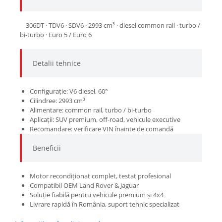
306DT · TDV6 · SDV6 · 2993 cm³ · diesel common rail · turbo /
bi-turbo · Euro 5 / Euro 6
Detalii tehnice
Configurație: V6 diesel, 60°
Cilindree: 2993 cm³
Alimentare: common rail, turbo / bi-turbo
Aplicații: SUV premium, off-road, vehicule executive
Recomandare: verificare VIN înainte de comandă
Beneficii
Motor recondiționat complet, testat profesional
Compatibil OEM Land Rover & Jaguar
Soluție fiabilă pentru vehicule premium și 4x4
Livrare rapidă în România, suport tehnic specializat