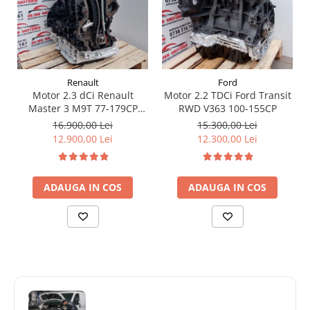
Renault
Ford
Motor 2.3 dCi Renault
Motor 2.2 TDCi Ford Transit
Master 3 M9T 77-179CP
RWD V363 100-155CP
euro6
16.900,00 Lei
15.300,00 Lei
12.900,00 Lei
12.300,00 Lei
ADAUGA IN COS
ADAUGA IN COS