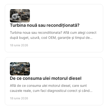
Turbina nouă sau recondiționată?
Turbina noua sau reconditionata? Află cum alegi corect
după buget, uzură, cod OEM, garanție și timpul de
imobilizare al mașinii.
18 iunie 2026
De ce consuma ulei motorul diesel
Află de ce consuma ulei motorul diesel, care sunt
cauzele reale, cum faci diagnosticul corect și când
repari sau înlocuiești motorul.
18 iunie 2026