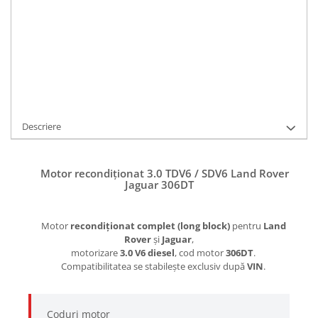
ADAUGA IN COS
Cod Produs:
306DT
Ai nevoie de ajutor?
0738316161
/
0754434060
Cere informatii
Descriere
Motor recondiționat 3.0 TDV6 / SDV6 Land Rover
Jaguar 306DT
Motor
recondiționat complet (long block)
pentru
Land
Rover
și
Jaguar
,
motorizare
3.0 V6 diesel
, cod motor
306DT
.
Compatibilitatea se stabilește exclusiv după
VIN
.
Coduri motor