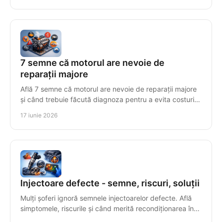
7 semne că motorul are nevoie de
reparații majore
Află 7 semne că motorul are nevoie de reparații majore
și când trebuie făcută diagnoza pentru a evita costuri
mari și avarii grave.
17 iunie 2026
Injectoare defecte - semne, riscuri, soluții
Mulți șoferi ignoră semnele injectoarelor defecte. Află
simptomele, riscurile și când merită recondiționarea în
locul înlocuirii.