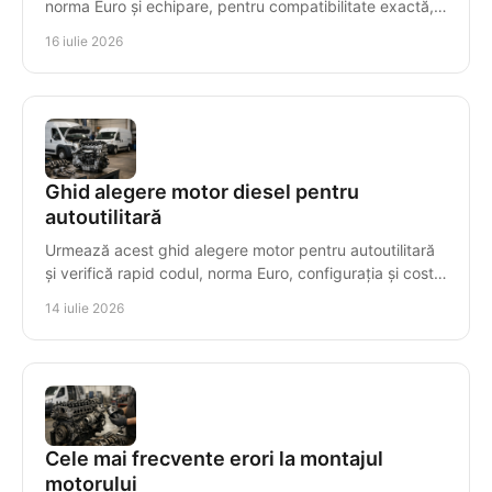
norma Euro și echipare, pentru compatibilitate exactă,
montaj sigur și costuri controlate.
16 iulie 2026
Ghid alegere motor diesel pentru
autoutilitară
Urmează acest ghid alegere motor pentru autoutilitară
și verifică rapid codul, norma Euro, configurația și costul
real al înlocuirii cu decizii sigure.
14 iulie 2026
Cele mai frecvente erori la montajul
motorului