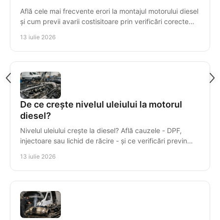
Află cele mai frecvente erori la montajul motorului diesel
și cum previi avarii costisitoare prin verificări corecte
înainte de prima pornire în service.
13 iulie 2026
De ce crește nivelul uleiului la motorul
diesel?
Nivelul uleiului crește la diesel? Află cauzele - DPF,
injectoare sau lichid de răcire - și ce verificări previn
avariile costisitoare ale motorului.
13 iulie 2026