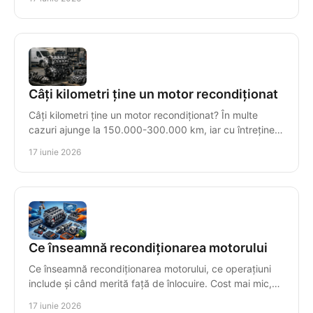
Câți kilometri ține un motor recondiționat
Câți kilometri ține un motor recondiționat? În multe
cazuri ajunge la 150.000-300.000 km, iar cu întreținere
corectă poate trece de 500.000.
17 iunie 2026
Ce înseamnă recondiționarea motorului
Ce înseamnă recondiționarea motorului, ce operațiuni
include și când merită față de înlocuire. Cost mai mic,
fiabilitate și testare finală.
17 iunie 2026