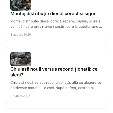
Montaj distribuție diesel corect și sigur
Montaj distribuție diesel corect: repere, cupluri, scule și
verificări care previn avarii costisitoare la autoturisme și
autoutilitare cu precizie maximă.
3 august 2026
Chiulasă nouă versus recondiționată: ce
alegi?
Chiulasă nouă versus recondiționată: află ce alegere se
potrivește motorului diesel, după defect, cost total,
compatibilitate și garanție într-o reparație.
1 august 2026