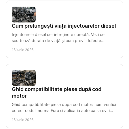
Cum prelungești viața injectoarelor diesel
Injectoarele diesel cer întreținere corectă. Vezi ce
scurtează durata de viață și cum previi defecte
costisitoare în sistemul de injecție.
18 iunie 2026
Ghid compatibilitate piese după cod
motor
Ghid compatibilitate piese dupa cod motor: cum verifici
corect codul, norma Euro si aplicatia auto ca sa eviti
piese gresite si pierderi.
18 iunie 2026