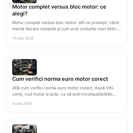
Motor complet versus bloc motor: ce
alegi?
Motor complet versus bloc motor: afli ce primești, când
merită fiecare variantă și cum eviți costurile mari dintr-o
alegere greșită.
10 iulie 2026
Cum verifici norma euro motor corect
Află cum verifici norma euro motor corect, după VIN,
carte, cod motor și acte, ca să eviți incompatibilități,
taxe greșite și piese nepotrivite.
8 iulie 2026