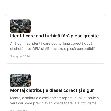
Identificare cod turbină fără piese greșite
Află cum faci identificare cod turbină corectă după
etichetă, cod OEM și VIN, pentru o piesă compatibilă,
livrată rapid și cu garanție clară, fără erori.
5 august 2026
Montaj distribuție diesel corect și sigur
Montaj distribuție diesel corect: repere, cupluri, scule și
verificări care previn avarii costisitoare la autoturisme și
autoutilitare cu precizie maximă.
3 august 2026