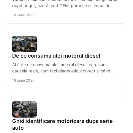
după buget, uzură, cod OEM, garanție și timpul de
imobilizare al mașinii.
18 iunie 2026
De ce consuma ulei motorul diesel
Află de ce consuma ulei motorul diesel, care sunt
cauzele reale, cum faci diagnosticul corect și când
repari sau înlocuiești motorul.
18 iunie 2026
Ghid identificare motorizare dupa serie
auto