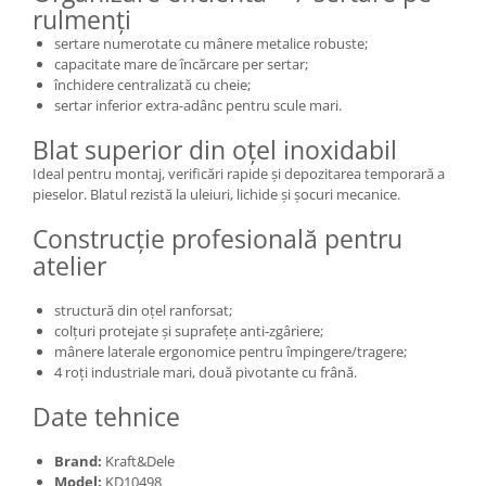
rulmenți
sertare numerotate cu mânere metalice robuste;
capacitate mare de încărcare per sertar;
închidere centralizată cu cheie;
sertar inferior extra-adânc pentru scule mari.
Blat superior din oțel inoxidabil
Ideal pentru montaj, verificări rapide și depozitarea temporară a
pieselor. Blatul rezistă la uleiuri, lichide și șocuri mecanice.
Construcție profesională pentru
atelier
structură din oțel ranforsat;
colțuri protejate și suprafețe anti-zgâriere;
mânere laterale ergonomice pentru împingere/tragere;
4 roți industriale mari, două pivotante cu frână.
Date tehnice
Brand:
Kraft&Dele
Model:
KD10498