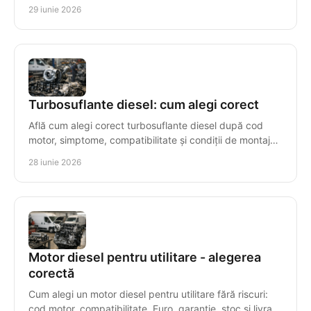
și simptome de urmărit.
29 iunie 2026
Turbosuflante diesel: cum alegi corect
Află cum alegi corect turbosuflante diesel după cod
motor, simptome, compatibilitate și condiții de montaj
pentru o reparație sigură.
28 iunie 2026
Motor diesel pentru utilitare - alegerea
corectă
Cum alegi un motor diesel pentru utilitare fără riscuri:
cod motor, compatibilitate, Euro, garanție, stoc și livrare