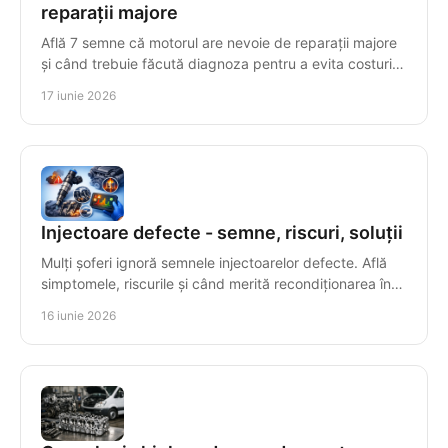
reparații majore
Află 7 semne că motorul are nevoie de reparații majore
și când trebuie făcută diagnoza pentru a evita costuri
mari și avarii grave.
17 iunie 2026
Injectoare defecte - semne, riscuri, soluții
Mulți șoferi ignoră semnele injectoarelor defecte. Află
simptomele, riscurile și când merită recondiționarea în
locul înlocuirii.
16 iunie 2026