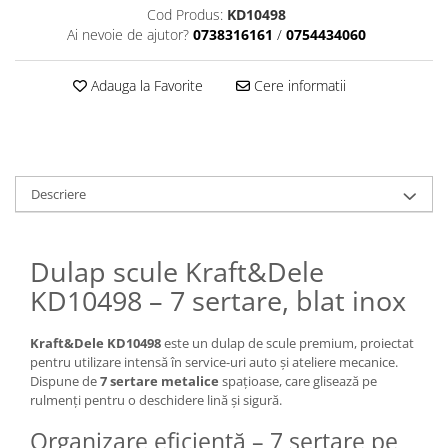
Cod Produs:
KD10498
Ai nevoie de ajutor?
0738316161
/
0754434060
Adauga la Favorite
Cere informatii
Descriere
Dulap scule Kraft&Dele
KD10498 – 7 sertare, blat inox
Kraft&Dele KD10498
este un dulap de scule premium, proiectat
pentru utilizare intensă în service-uri auto și ateliere mecanice.
Dispune de
7 sertare metalice
spațioase, care glisează pe
rulmenți pentru o deschidere lină și sigură.
Organizare eficientă – 7 sertare pe