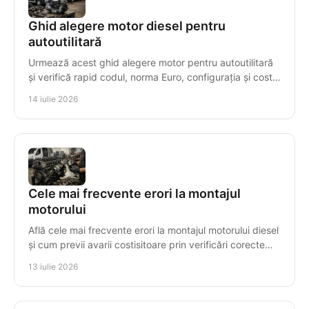
Ghid alegere motor diesel pentru
autoutilitară
Urmează acest ghid alegere motor pentru autoutilitară
și verifică rapid codul, norma Euro, configurația și costul
real al înlocuirii cu decizii sigure.
14 iulie 2026
Cele mai frecvente erori la montajul
motorului
Află cele mai frecvente erori la montajul motorului diesel
și cum previi avarii costisitoare prin verificări corecte
înainte de prima pornire în service.
13 iulie 2026