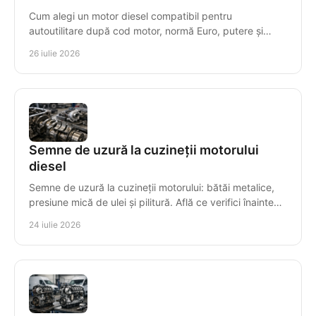
Cum alegi un motor diesel compatibil pentru
autoutilitare după cod motor, normă Euro, putere și
transmisie, pentru montaj corect, timp redus de
26 iulie 2026
staționare.
Semne de uzură la cuzineții motorului
diesel
Semne de uzură la cuzineții motorului: bătăi metalice,
presiune mică de ulei și pilitură. Află ce verifici înainte
ca avaria să compromită arborele cotit.
24 iulie 2026