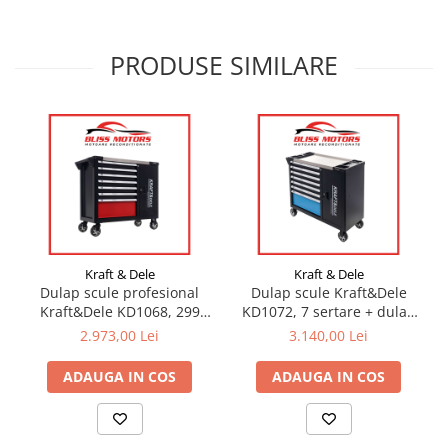
PRODUSE SIMILARE
Kraft & Dele
Kraft & Dele
Dulap scule profesional
Dulap scule Kraft&Dele
Kraft&Dele KD1068, 299
KD1072, 7 sertare + dulap
piese, 7 sertare + dulap
lateral, blat inox
2.973,00 Lei
3.140,00 Lei
lateral
ADAUGA IN COS
ADAUGA IN COS