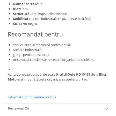
Număr sertare:
7
Blat:
inox
Structură:
oțel vopsit electrostatic
Mobilitate:
4 roți industriale (2 pivotante cu frână)
Culoare:
negru
Recomandat pentru
service auto și mecanică profesională;
ateliere industriale;
garaje pentru pasionați;
orice spațiu unde este necesară organizarea sculelor.
Achiziționează dulapul de scule
Kraft&Dele KD10498
de la
Bliss
Motors
și îmbunătățește organizarea atelierului tău.
Informatii conformitate produs
Review-uri
(0)