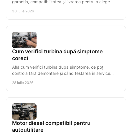
garanția, compatibilitatea și livrarea pentru a alege
corect motorul diesel pentru vehiculul tău.
30 iulie 2026
Cum verifici turbina după simptome
corect
Află cum verifici turbina după simptome, ce poți
controla fără demontare și când testarea în service
previne avarii costisitoare la diesel, în mod precis.
28 iulie 2026
Motor diesel compatibil pentru
autoutilitare