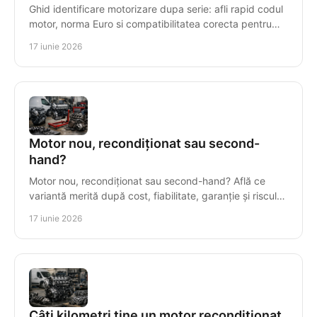
Ghid identificare motorizare dupa serie: afli rapid codul
motor, norma Euro si compatibilitatea corecta pentru
piese sau motor reconditionat.
17 iunie 2026
Motor nou, recondiționat sau second-
hand?
Motor nou, recondiționat sau second-hand? Află ce
variantă merită după cost, fiabilitate, garanție și riscul
real al reparației.
17 iunie 2026
Câți kilometri ține un motor recondiționat