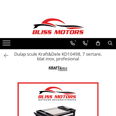
Piese Motoare
Piese Camioane
Turbosuflante și accesorii
Vibrochen camioane
Kituri de reparații
1
2
Chiulase
Dulap scule Kraft&Dele KD10498, 7 sertare,
blat inox, profesional