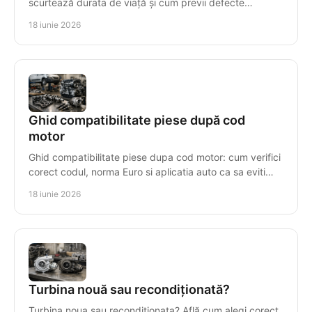
scurtează durata de viață și cum previi defecte
costisitoare în sistemul de injecție.
18 iunie 2026
Ghid compatibilitate piese după cod
motor
Ghid compatibilitate piese dupa cod motor: cum verifici
corect codul, norma Euro si aplicatia auto ca sa eviti
piese gresite si pierderi.
18 iunie 2026
Turbina nouă sau recondiționată?
Turbina noua sau reconditionata? Află cum alegi corect