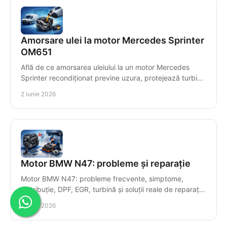
Amorsare ulei la motor Mercedes Sprinter
OM651
Află de ce amorsarea uleiului la un motor Mercedes
Sprinter recondiționat previne uzura, protejează turbina
și asigură pornirea corectă.
2 iunie 2026
Motor BMW N47: probleme și reparație
Motor BMW N47: probleme frecvente, simptome,
distribuție, DPF, EGR, turbină și soluții reale de reparație
pentru costuri mai bine controlate.
2 iunie 2026