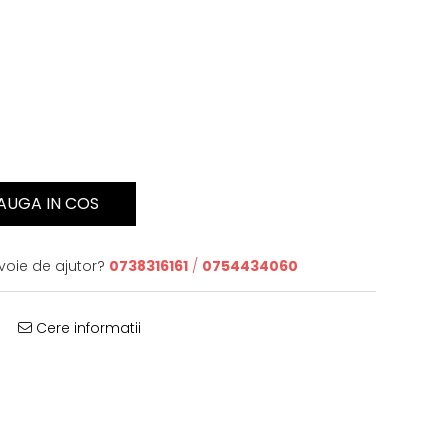
AUGA IN COS
voie de ajutor?
0738316161
/
0754434060
Cere informatii