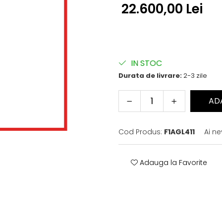
22.600,00 Lei
IN STOC
Durata de livrare:
2-3 zile
AD
Cod Produs:
F1AGL411
Ai ne
Adauga la Favorite