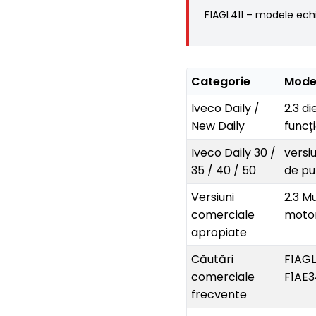
F1AGL411 – modele ech
Categorie
Mode
Iveco Daily /
2.3 d
New Daily
funcț
Iveco Daily 30 /
versiu
35 / 40 / 50
de pu
Versiuni
2.3 Mu
comerciale
motor
apropiate
Căutări
F1AGL
comerciale
F1AE3
frecvente