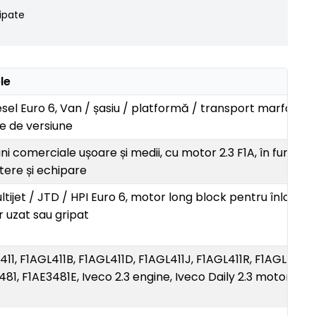
ipate
le
iesel Euro 6, Van / șasiu / platformă / transport marfă, în
ie de versiune
ni comerciale ușoare și medii, cu motor 2.3 F1A, în funcție
tere și echipare
ltijet / JTD / HPI Euro 6, motor long block pentru înlocuir
 uzat sau gripat
411, F1AGL411B, F1AGL411D, F1AGL411J, F1AGL411R, F1AGL411Y,
481, F1AE3481E, Iveco 2.3 engine, Iveco Daily 2.3 motor