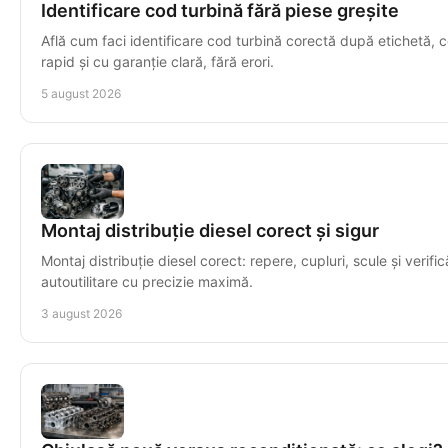
Identificare cod turbină fără piese greșite
Află cum faci identificare cod turbină corectă după etichetă, c
rapid și cu garanție clară, fără erori.
5 august 2026
Montaj distribuție diesel corect și sigur
Montaj distribuție diesel corect: repere, cupluri, scule și verific
autoutilitare cu precizie maximă.
3 august 2026