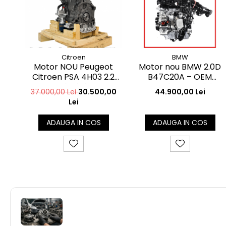
BMW
Citroen
Motor nou BMW 2.0D
Motor NOU Peugeot
B47C20A – OEM
Citroen PSA 4H03 2.2
complet, pregătit
Bluehdi
44.900,00 Lei
37.000,00 Lei
30.500,00
pentru montaj | Livrare
Lei
România
ADAUGA IN COS
ADAUGA IN COS