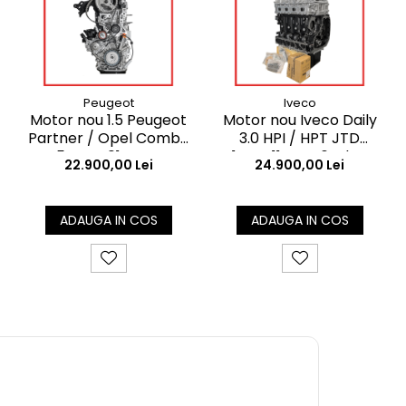
Peugeot
Iveco
Motor nou 1.5 Peugeot
Motor nou Iveco Daily
Partner / Opel Combo
3.0 HPI / HPT JTD
DV5RD YH01 – motor
F1CFL411 Euro 6 – long
22.900,00 Lei
24.900,00 Lei
complet OEM
block
compatibil
ADAUGA IN COS
ADAUGA IN COS