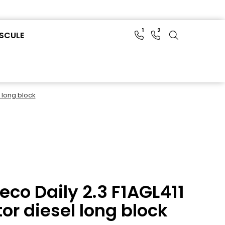
1
2
SCULE
l long block
eco Daily 2.3 F1AGL411
or diesel long block