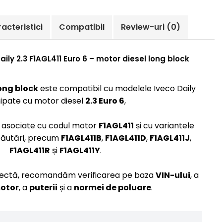
acteristici
Compatibil
Review-uri
(0)
ly 2.3 F1AGL411 Euro 6 – motor diesel long block
ong block
este compatibil cu modelele Iveco Daily
ipate cu motor diesel
2.3 Euro 6
,
e asociate cu codul motor
F1AGL411
și cu variantele
 căutări, precum
F1AGL411B
,
F1AGL411D
,
F1AGL411J
,
F1AGL411R
și
F1AGL411Y
.
ectă, recomandăm verificarea pe baza
VIN-ului
, a
motor
, a
puterii
și a
normei de poluare
.