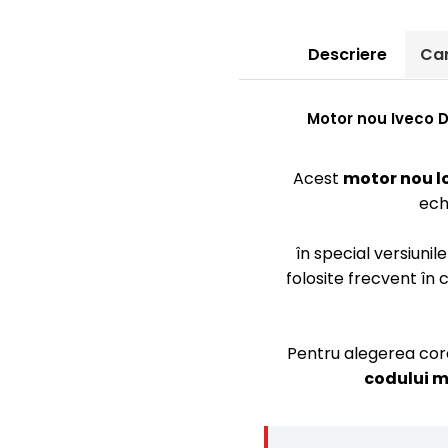
Descriere
Car
Motor nou Iveco Dai
Acest
motor nou l
ech
în special versiunil
folosite frecvent în
Pentru alegerea cor
codului 