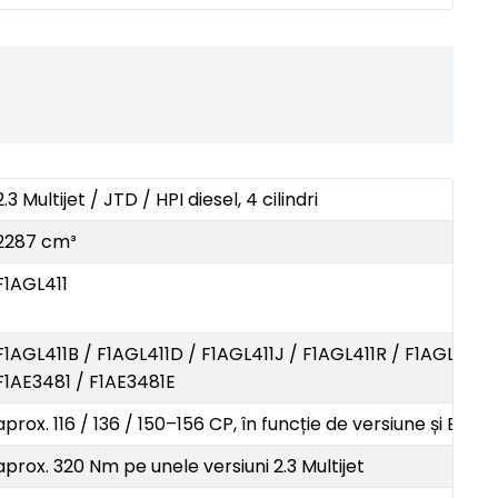
2.3 Multijet / JTD / HPI diesel, 4 cilindri
2287 cm³
F1AGL411
F1AGL411B / F1AGL411D / F1AGL411J / F1AGL411R / F1AGL411Y 
F1AE3481 / F1AE3481E
aprox. 116 / 136 / 150–156 CP, în funcție de versiune și ECU
aprox. 320 Nm pe unele versiuni 2.3 Multijet