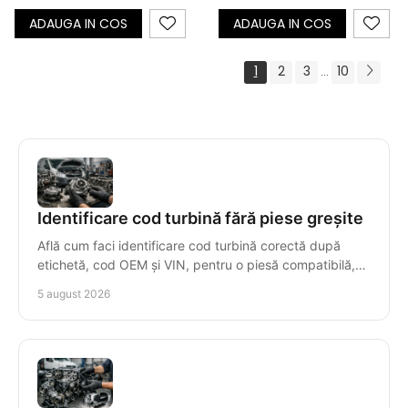
ADAUGA IN COS
ADAUGA IN COS
1
2
3
10
...
Identificare cod turbină fără piese greșite
Află cum faci identificare cod turbină corectă după
etichetă, cod OEM și VIN, pentru o piesă compatibilă,
livrată rapid și cu garanție clară, fără erori.
5 august 2026