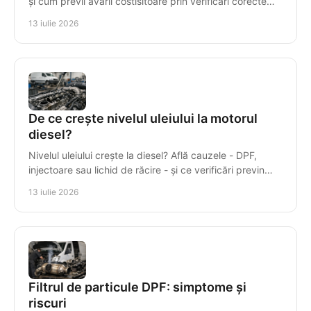
și cum previi avarii costisitoare prin verificări corecte
înainte de prima pornire în service.
13 iulie 2026
De ce crește nivelul uleiului la motorul
diesel?
Nivelul uleiului crește la diesel? Află cauzele - DPF,
injectoare sau lichid de răcire - și ce verificări previn
avariile costisitoare ale motorului.
13 iulie 2026
Filtrul de particule DPF: simptome și
riscuri