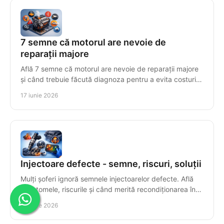
7 semne că motorul are nevoie de
reparații majore
Află 7 semne că motorul are nevoie de reparații majore
și când trebuie făcută diagnoza pentru a evita costuri
mari și avarii grave.
17 iunie 2026
Injectoare defecte - semne, riscuri, soluții
Mulți șoferi ignoră semnele injectoarelor defecte. Află
simptomele, riscurile și când merită recondiționarea în
locul înlocuirii.
16 iunie 2026