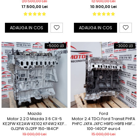
20.500,00 Lei
12.900,00 Lei
17.500,00 Lei
10.900,00 Lei
ADAUGA IN COS
ADAUGA IN COS
-5000 LEI
-3000 LEI
Mazda
Ford
Motor 2.2 D Mazda 3 6 CX-5
Motor 2.4 TDCi Ford Transit PHFA
KE2FW KE2AW KE102 KF4W2 KEF9
PHFC JXFA JXFC H9FD H9FB H9FA
GJ2FW GJ2FP 150-184CP
100-140CP euro4
19.000,00 Lei
15.000,00 Lei