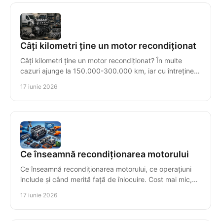
Câți kilometri ține un motor recondiționat
Câți kilometri ține un motor recondiționat? În multe
cazuri ajunge la 150.000-300.000 km, iar cu întreținere
corectă poate trece de 500.000.
17 iunie 2026
Ce înseamnă recondiționarea motorului
Ce înseamnă recondiționarea motorului, ce operațiuni
include și când merită față de înlocuire. Cost mai mic,
fiabilitate și testare finală.
17 iunie 2026