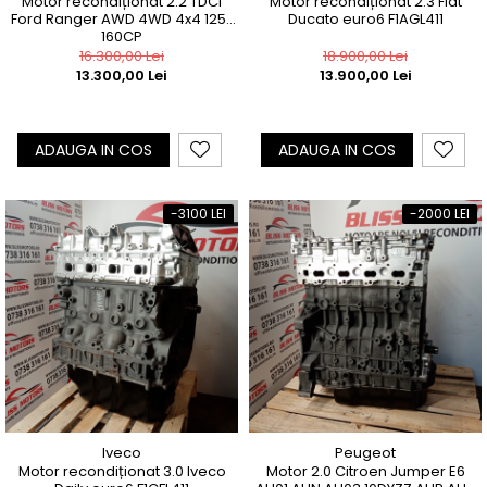
Motor recondiționat 2.2 TDCi
Motor recondiționat 2.3 Fiat
Ford Ranger AWD 4WD 4x4 125-
Ducato euro6 F1AGL411
160CP
16.300,00 Lei
18.900,00 Lei
13.300,00 Lei
13.900,00 Lei
ADAUGA IN COS
ADAUGA IN COS
-3100 LEI
-2000 LEI
Iveco
Peugeot
Motor recondiționat 3.0 Iveco
Motor 2.0 Citroen Jumper E6