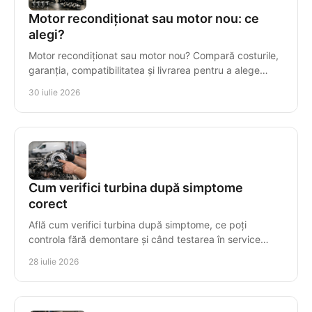
Motor recondiționat sau motor nou: ce
alegi?
Motor recondiționat sau motor nou? Compară costurile,
garanția, compatibilitatea și livrarea pentru a alege
corect motorul diesel pentru vehiculul tău.
30 iulie 2026
Cum verifici turbina după simptome
corect
Află cum verifici turbina după simptome, ce poți
controla fără demontare și când testarea în service
previne avarii costisitoare la diesel, în mod precis.
28 iulie 2026