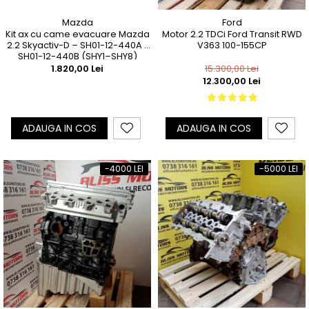
Mazda
Ford
Kit ax cu came evacuare Mazda
Motor 2.2 TDCi Ford Transit RWD
2.2 Skyactiv-D – SH01-12-440A /
V363 100-155CP
SH01-12-440B (SHY1–SHY8)
1.820,00 Lei
15.300,00 Lei
12.300,00 Lei
ADAUGA IN COS
ADAUGA IN COS
-4000 LEI
-5000 LEI