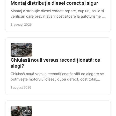
Montaj distribuție diesel corect și sigur
Montaj distribuție diesel corect: repere, cupluri, scule și
verificări care previn avarii costisitoare la autoturisme și
autoutilitare cu precizie maximă.
3 august 2026
Chiulasă nouă versus recondiționată: ce
alegi?
Chiulasă nouă versus recondiționată: află ce alegere se
potrivește motorului diesel, după defect, cost total,
compatibilitate și garanție într-o reparație.
1 august 2026