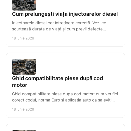
Cum prelungești viața injectoarelor diesel
Injectoarele diesel cer întreținere corectă. Vezi ce
scurtează durata de viață și cum previi defecte
costisitoare în sistemul de injecție.
18 iunie 2026
Ghid compatibilitate piese după cod
motor
Ghid compatibilitate piese dupa cod motor: cum verifici
corect codul, norma Euro si aplicatia auto ca sa eviti
piese gresite si pierderi.
18 iunie 2026