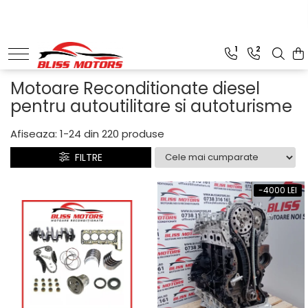
Piese Motoare
Piese Camioane
1
2
Turbosuflante și accesorii
Vibrochen camioane
Motoare Reconditionate diesel
Kituri de reparații
pentru autoutilitare si autoturisme
Chiulase
Afiseaza:
1-
24
din
220
produse
FILTRE
-4000 LEI