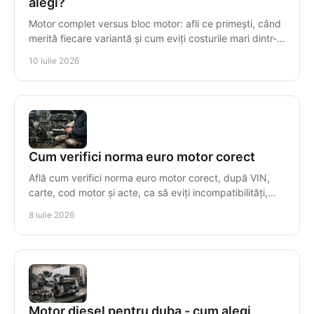
alegi?
Motor complet versus bloc motor: afli ce primești, când
merită fiecare variantă și cum eviți costurile mari dintr-o
alegere greșită.
10 iulie 2026
Cum verifici norma euro motor corect
Află cum verifici norma euro motor corect, după VIN,
carte, cod motor și acte, ca să eviți incompatibilități,
taxe greșite și piese nepotrivite.
8 iulie 2026
Motor diesel pentru duba - cum alegi