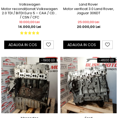
Volkswagen
Land Rover
Motor recondiționat Volkswagen
Motor verificat 3.0 Land Rover,
2.0 TDI / BiTDI Euro 5 – CAA / CDC
Jaguar 306DT
/ CSN / CFC
18.000,00 Lei
25.000,00 Lei
14.000,00 Lei
20.000,00 Lei
ADAUGA IN COS
ADAUGA IN COS
-1900 LEI
-4600 LEI