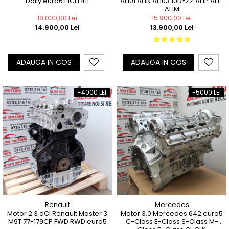
Daily euro6 F1CFL411
AH01 AHN AH03 10DYZZ AHP AHK
AHM
18.000,00 Lei
15.900,00 Lei
14.900,00 Lei
13.900,00 Lei
ADAUGA IN COS
ADAUGA IN COS
-4000 LEI
-5000 LEI
Renault
Mercedes
Motor 2.3 dCi Renault Master 3
Motor 3.0 Mercedes 642 euro5
M9T 77-179CP FWD RWD euro5
C-Class E-Class S-Class M-