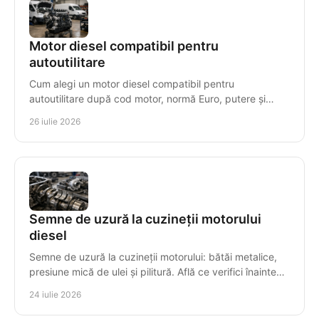
Motor diesel compatibil pentru
autoutilitare
Cum alegi un motor diesel compatibil pentru
autoutilitare după cod motor, normă Euro, putere și
transmisie, pentru montaj corect, timp redus de
26 iulie 2026
staționare.
Semne de uzură la cuzineții motorului
diesel
Semne de uzură la cuzineții motorului: bătăi metalice,
presiune mică de ulei și pilitură. Află ce verifici înainte
ca avaria să compromită arborele cotit.
24 iulie 2026