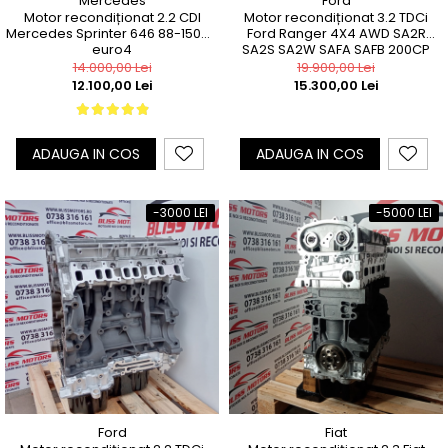
Mercedes
Ford
Motor recondiționat 2.2 CDI
Motor recondiționat 3.2 TDCi
Mercedes Sprinter 646 88-150CP
Ford Ranger 4X4 AWD SA2R
euro4
SA2S SA2W SAFA SAFB 200CP
14.000,00 Lei
19.900,00 Lei
12.100,00 Lei
15.300,00 Lei
ADAUGA IN COS
ADAUGA IN COS
-3000 LEI
-5000 LEI
Ford
Fiat