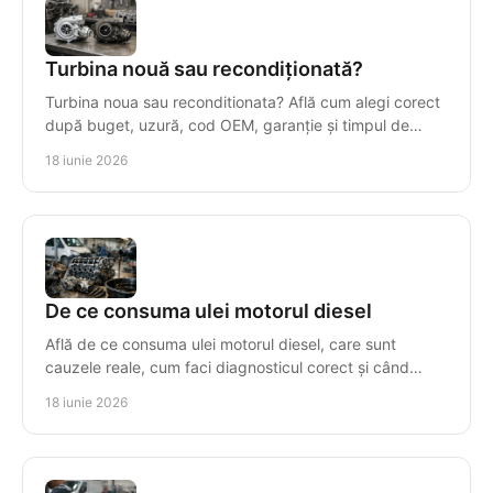
Turbina nouă sau recondiționată?
Turbina noua sau reconditionata? Află cum alegi corect
după buget, uzură, cod OEM, garanție și timpul de
imobilizare al mașinii.
18 iunie 2026
De ce consuma ulei motorul diesel
Află de ce consuma ulei motorul diesel, care sunt
cauzele reale, cum faci diagnosticul corect și când
repari sau înlocuiești motorul.
18 iunie 2026