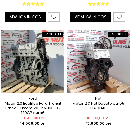
ADAUGA IN COS
ADAUGA IN COS
-4000 LEI
-5000 LEI
Ford
Fiat
Motor 2.0 EcoBlue Ford Transit
Motor 2.3 Fiat Ducato euro5
Turneo Custom V362 V363 105-
F1AE3481
130CP euro6
18.500,00 Lei
18.600,00 Lei
14.500,00 Lei
13.600,00 Lei