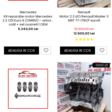
Mercedes
Renault
Kit reparație motor Mercedes
Motor 2.3 dCi Renault Master 3
2.2 CDI Euro 6 (OM651) – arbore
M9T 77-179CP euro6
cotit + set cuzineți | OEM
compatibil
5.240,00 Lei
16.900,00 Lei
12.900,00 Lei
ADAUGA IN COS
ADAUGA IN COS
-3000 LEI