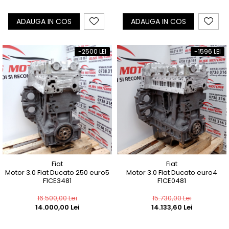
ADAUGA IN COS
ADAUGA IN COS
-2500 LEI
-1596 LEI
Fiat
Fiat
Motor 3.0 Fiat Ducato 250 euro5
Motor 3.0 Fiat Ducato euro4
F1CE3481
F1CE0481
16.500,00 Lei
15.730,00 Lei
14.000,00 Lei
14.133,60 Lei