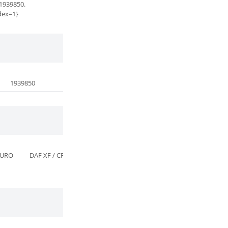
1939850.
dex=1}
1939850
1425366
(alt cod verificat)
EURO
DAF XF / CF