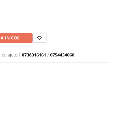
A IN COS
e de ajutor?
0738316161
/
0754434060