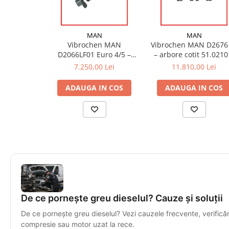
MAN
MAN
Vibrochen MAN
Vibrochen MAN D2676
D2066LF01 Euro 4/5 –
– arbore cotit 51.0210
Arbore Cotit OEM
0801 pentru MAN
7.250,00 Lei
11.810,00 Lei
51021010673
TGX/TGS Euro 5–6
ADAUGA IN COS
ADAUGA IN COS
De ce pornește greu dieselul? Cauze și soluții
De ce pornește greu dieselul? Vezi cauzele frecvente, verificăril
compresie sau motor uzat la rece.