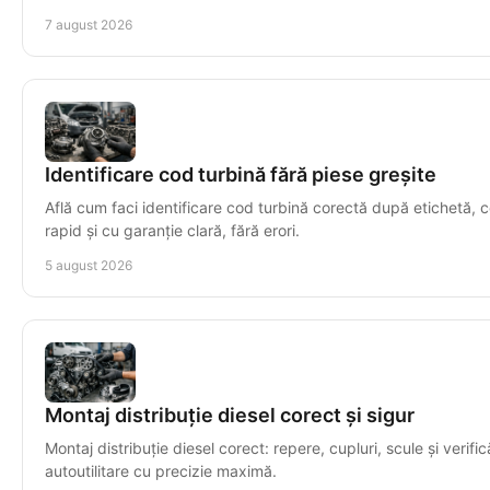
7 august 2026
Identificare cod turbină fără piese greșite
Află cum faci identificare cod turbină corectă după etichetă, c
rapid și cu garanție clară, fără erori.
5 august 2026
Montaj distribuție diesel corect și sigur
Montaj distribuție diesel corect: repere, cupluri, scule și verific
autoutilitare cu precizie maximă.