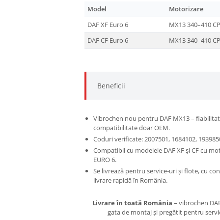
Model
Motorizare
DAF XF Euro 6
MX13 340–410 C
DAF CF Euro 6
MX13 340–410 C
Beneficii
Vibrochen nou pentru DAF MX13 – fiabilita
compatibilitate doar OEM.
Coduri verificate: 2007501, 1684102, 193985
Compatibil cu modelele DAF XF și CF cu m
EURO 6.
Se livrează pentru service-uri și flote, cu co
livrare rapidă în România.
Livrare în toată România
– vibrochen DA
gata de montaj și pregătit pentru service