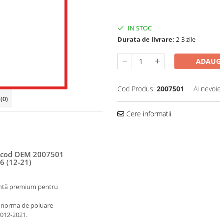
IN STOC
Durata de livrare:
2-3 zile
ADAUG
Cod Produs:
2007501
Ai nevoi
i
(0)
Cere informatii
– cod OEM 2007501
6 (12-21)
entă premium pentru
 norma de poluare
2012-2021.