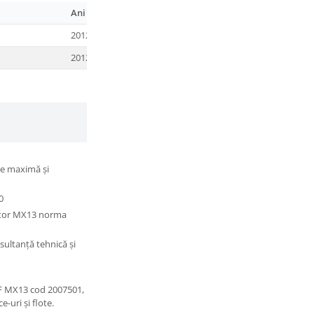
Ani fabricație
Cod motor
P
2012–2021
MX13
P
2012–2021
MX13
te maximă și
0
otor MX13 norma
nsultanță tehnică și
F MX13 cod 2007501,
-uri și flote.