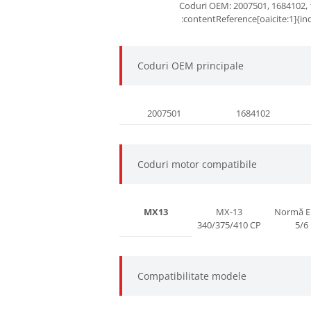
Coduri OEM: 2007501, 1684102, 
:contentReference[oaicite:1]{in
Coduri OEM principale
2007501
1684102
Coduri motor compatibile
MX13
MX-13
Normă 
340/375/410 CP
5/6
Compatibilitate modele