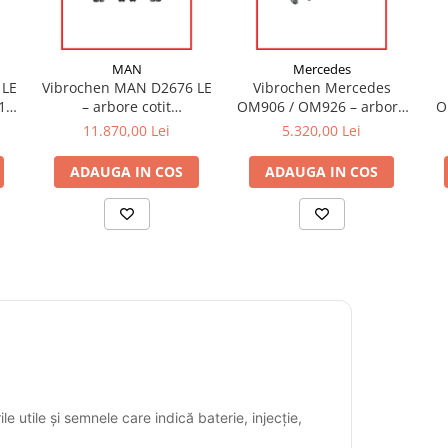
MAN
Mercedes
 LE
Vibrochen MAN D2676 LE
Vibrochen Mercedes
1-
– arbore cotit
OM906 / OM926 – arbore
O
51021010801 pentru MAN
cotit 9060300602 pentru
11.870,00 Lei
5.320,00 Lei
TGX/TGS Euro 5–6 OEM
Mercedes Atego / Axor
compatibil
ADAUGA IN COS
ADAUGA IN COS
e utile și semnele care indică baterie, injecție,