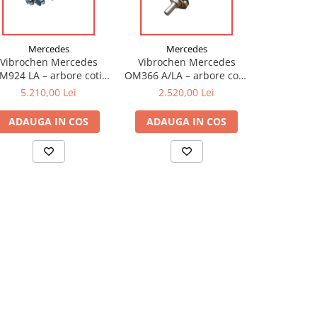
Mercedes
Mercedes
Me
Vibrochen Mercedes
Vibrochen Mercedes
Vibroch
M924 LA – arbore cotit
OM366 A/LA – arbore cotit
OM457 LA –
9240300002 pentru
3660301602 pentru
4570300401
5.210,00 Lei
2.520,00 Lei
7.67
Mercedes Atego / Axor
camioane și autobuze
Actro
ADAUGA IN COS
ADAUGA IN COS
ADAUG