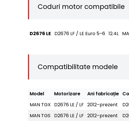
Coduri motor compatibile
D2676 LE
D2676 LF / LE Euro 5–6
12.4L
MA
Compatibilitate modele
Model
Motorizare
Ani fabricație
Co
MAN TGX
D2676 LE / LF
2012–prezent
D2
MAN TGS
D2676 LE / LF
2012–prezent
D2