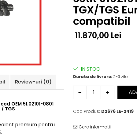
TGX/TGS Eu
compatibil
11.870,00 Lei
IN STOC
Durata de livrare:
2-3 zile
il
Review-uri
(0)
AD
cod OEM 51.02101-0801
 / TGS
Cod Produs:
D2676 LE-2419
ivalent premium pentru
Cere informatii
.