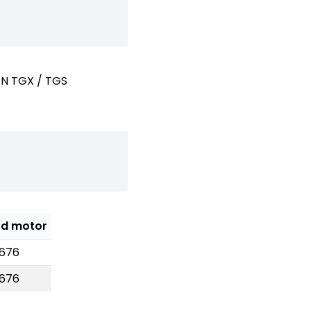
N TGX / TGS
d motor
676
676