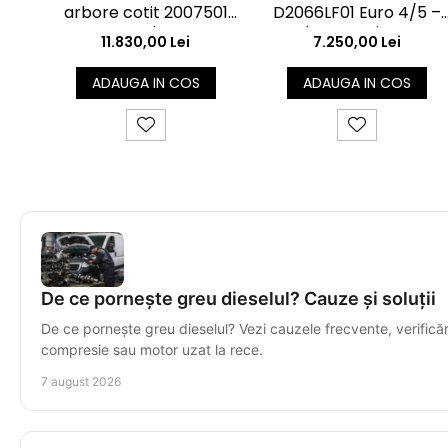
arbore cotit 2007501
D2066LF01 Euro 4/5 –
pentru camioane DAF
Arbore Cotit OEM
11.830,00 Lei
7.250,00 Lei
XF/CF Euro 6
51021010673
ADAUGA IN COS
ADAUGA IN COS
De ce pornește greu dieselul? Cauze și soluții
De ce pornește greu dieselul? Vezi cauzele frecvente, verificăril
compresie sau motor uzat la rece.
7 august 2026