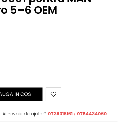
ro 5–6 OEM
AUGA IN COS
Ai nevoie de ajutor?
0738316161
/
0754434060