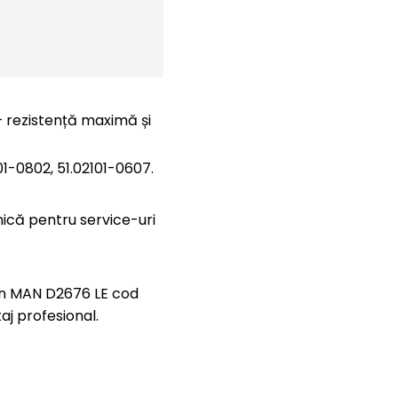
rezistență maximă și
01-0802, 51.02101-0607.
nică pentru service-uri
n MAN D2676 LE cod
aj profesional.