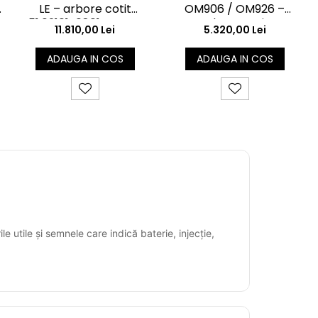
LE – arbore cotit
OM906 / OM926 –
51.02101-0801 pentru
arbore cotit
11.810,00 Lei
5.320,00 Lei
MAN TGX/TGS Euro 5–6
9060300602 pentru
Mercedes Atego / Axor
ADAUGA IN COS
ADAUGA IN COS
e utile și semnele care indică baterie, injecție,