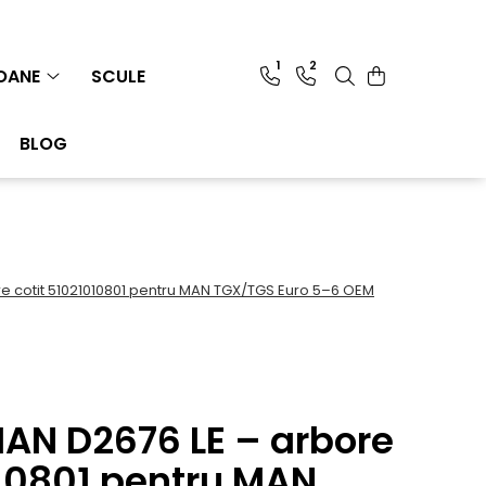
1
2
IOANE
SCULE
BLOG
e cotit 51021010801 pentru MAN TGX/TGS Euro 5–6 OEM
AN D2676 LE – arbore
010801 pentru MAN