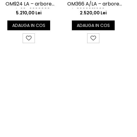
O
OM924 LA – arbore
OM366 A/LA – arbore
cotit 9240300002
cotit 3660301602 pentru
5.210,00 Lei
2.520,00 Lei
p
pentru Mercedes Atego
camioane și autobuze
/ Axor
ADAUGA IN COS
ADAUGA IN COS