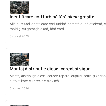
Identificare cod turbină fără piese greșite
Află cum faci identificare cod turbină corectă după etichetă, c
rapid și cu garanție clară, fără erori.
5 august 2026
Montaj distribuție diesel corect și sigur
Montaj distribuție diesel corect: repere, cupluri, scule și verific
autoutilitare cu precizie maximă.
3 august 2026