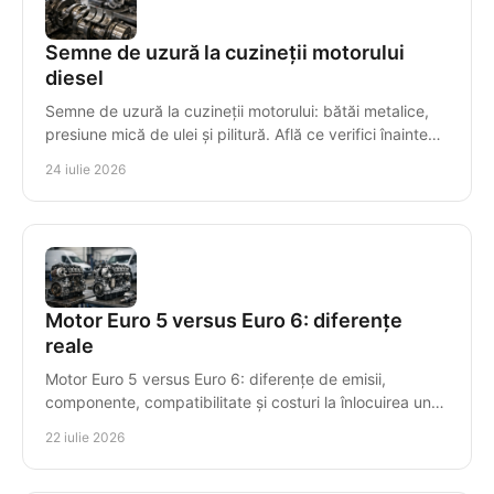
Semne de uzură la cuzineții motorului
diesel
Semne de uzură la cuzineții motorului: bătăi metalice,
presiune mică de ulei și pilitură. Află ce verifici înainte
ca avaria să compromită arborele cotit.
24 iulie 2026
Motor Euro 5 versus Euro 6: diferențe
reale
Motor Euro 5 versus Euro 6: diferențe de emisii,
componente, compatibilitate și costuri la înlocuirea unui
motor diesel recondiționat pentru mașini diesel.
22 iulie 2026