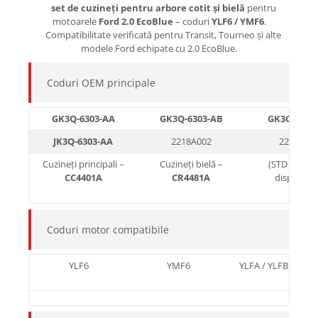
set de cuzineți pentru arbore cotit și bielă
pentru
motoarele
Ford 2.0 EcoBlue
– coduri
YLF6 / YMF6
.
Compatibilitate verificată pentru Transit, Tourneo și alte
modele Ford echipate cu 2.0 EcoBlue.
Coduri OEM principale
GK3Q-6303-AA
GK3Q-6303-AB
GK3Q-6303
JK3Q-6303-AA
2218A002
2218A00
Cuzineți principali –
Cuzineți bielă –
(STD / overs
CC4401A
CR4481A
disponibil
Coduri motor compatibile
YLF6
YMF6
YLFA / YLFB / YLFS