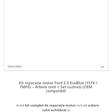
LA COMANDA
Durata de livrare:
2-3 zile
ADAUGA IN COS
Cod Produs:
YLF6, YMF6, YNF6, YMR6-1133
Ai nevoie de ajutor?
0738316161
/
0754434060
Cere informatii
Descriere
Kit reparație motor Ford 2.0 EcoBlue (YLF6 /
YMF6) – Arbore cotit + Set cuzineți (OEM
compatibil)
Acest
kit complet de reparație motor
include
arbore
cotit echilibrat
și