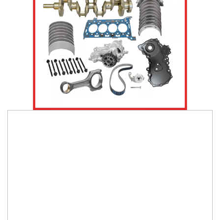
2.830,00 Lei
Arbore cotit STD
2200 Ron
Biela
350 Ron
Cuzineti palier
390 Ron
Cuzineti biela
240 Ron