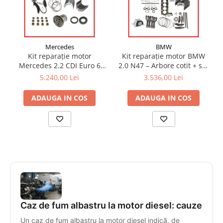
Mercedes
BMW
Kit reparație motor
Kit reparație motor BMW
Mercedes 2.2 CDI Euro 6
2.0 N47 – Arbore cotit + set
(OM651) – arbore cotit + set
cuzineți
5.240,00 Lei
3.536,00 Lei
cuzineți | OEM compatibil
ADAUGA IN COS
ADAUGA IN COS
Caz de fum albastru la motor diesel: cauze
Un caz de fum albastru la motor diesel indică, de