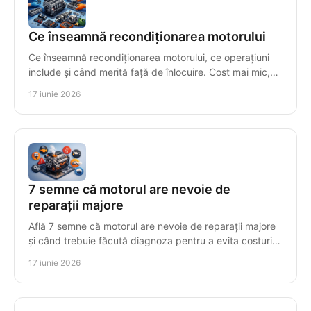
Ce înseamnă recondiționarea motorului
Ce înseamnă recondiționarea motorului, ce operațiuni
include și când merită față de înlocuire. Cost mai mic,
fiabilitate și testare finală.
17 iunie 2026
7 semne că motorul are nevoie de
reparații majore
Află 7 semne că motorul are nevoie de reparații majore
și când trebuie făcută diagnoza pentru a evita costuri
mari și avarii grave.
17 iunie 2026