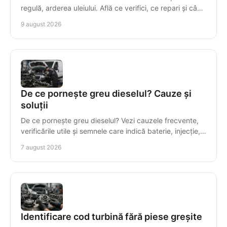
regulă, arderea uleiului. Află ce verifici, ce repari și când
motorul trebuie înlocuit corect și rapid.
9 august 2026
De ce pornește greu dieselul? Cauze și
soluții
De ce pornește greu dieselul? Vezi cauzele frecvente,
verificările utile și semnele care indică baterie, injecție,
compresie sau motor uzat la rece.
7 august 2026
Identificare cod turbină fără piese greșite