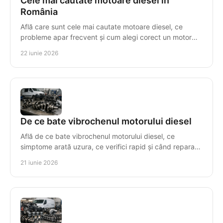
Cele mai cautate motoare diesel în
România
Află care sunt cele mai cautate motoare diesel, ce
probleme apar frecvent și cum alegi corect un motor
compatibil, cu risc minim.
22 iunie 2026
De ce bate vibrochenul motorului diesel
Află de ce bate vibrochenul motorului diesel, ce
simptome arată uzura, ce verifici rapid și când reparația
nu mai este rentabilă.
21 iunie 2026