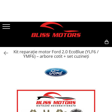
Piese Motoare
Piese Camioane
Turbosuflante și accesorii
Vibrochen camioane
Kituri de reparații
Chiulase
1
2
0,00
Kit reparație motor Ford 2.0 EcoBlue (YLF6 /
YMF6) – arbore cotit + set cuzineți