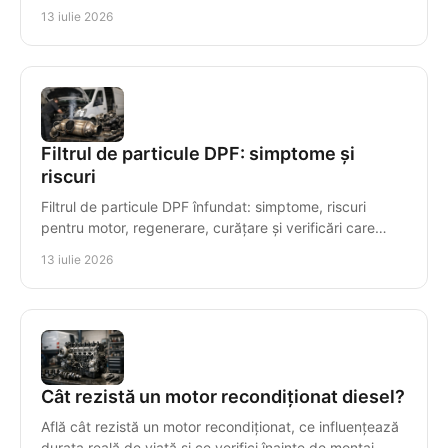
avariile costisitoare ale motorului.
13 iulie 2026
Filtrul de particule DPF: simptome și
riscuri
Filtrul de particule DPF înfundat: simptome, riscuri
pentru motor, regenerare, curățare și verificări care
previn reparațiile costisitoare ale motorului.
13 iulie 2026
Cât rezistă un motor recondiționat diesel?
Află cât rezistă un motor recondiționat, ce influențează
durata reală de viață și ce verifici înainte de montaj