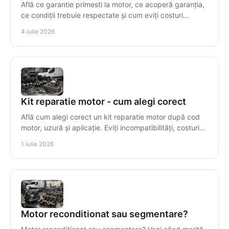
Află ce garantie primesti la motor, ce acoperă garanția,
ce condiții trebuie respectate și cum eviți costuri
suplimentare după montaj.
4 iulie 2026
Kit reparatie motor - cum alegi corect
Află cum alegi corect un kit reparatie motor după cod
motor, uzură și aplicație. Eviți incompatibilități, costuri
inutile și timpi morți.
1 iulie 2026
Motor reconditionat sau segmentare?