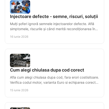
Injectoare defecte - semne, riscuri, soluții
Mulți șoferi ignoră semnele injectoarelor defecte. Află
simptomele, riscurile și când merită recondiționarea în
locul înlocuirii.
16 iunie 2026
Cum alegi chiulasa dupa cod corect
Afla cum alegi chiulasa dupa cod, fara erori costisitoare.
Verifica codul motor, varianta Euro si echiparea corecta
pentru compatibilitate.
15 iunie 2026