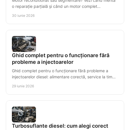
Motor reconditionat sau segmentare? Vezi când merită
o reparație parțială și când un motor complet
recondiționat reduce costul total.
30 iunie 2026
Ghid complet pentru o funcționare fără
probleme a injectoarelor
Ghid complet pentru o funcționare fără probleme a
injectoarelor diesel: alimentare corectă, service la timp
și simptome de urmărit.
29 iunie 2026
Turbosuflante diesel: cum alegi corect