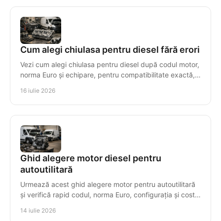
Cum alegi chiulasa pentru diesel fără erori
Vezi cum alegi chiulasa pentru diesel după codul motor,
norma Euro și echipare, pentru compatibilitate exactă,
montaj sigur și costuri controlate.
16 iulie 2026
Ghid alegere motor diesel pentru
autoutilitară
Urmează acest ghid alegere motor pentru autoutilitară
și verifică rapid codul, norma Euro, configurația și costul
real al înlocuirii cu decizii sigure.
14 iulie 2026