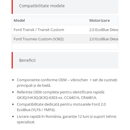
Compatibilitate modele
Model
Motorizare
Ford Transit / Transit Custom
2.0 EcoBlue Diesel
Ford Tourneo Custom (V362)
2.0 EcoBlue Diesel
Beneficii
Componente conforme OEM – vibrochen + set de cuzineți
principali și de bielă.
Referințe OEM complete pentru identificare rapidă:
GK3Q/HK3Q/JK3Q-6303-xx, CC4401A, CR4481A.
Compatibilitate dedicată pentru motoarele Ford 2.0
EcoBlue (YLF6 / YMF6).
Livrare rapidă în România, garanție 12 luni și suport tehnic
specializat.