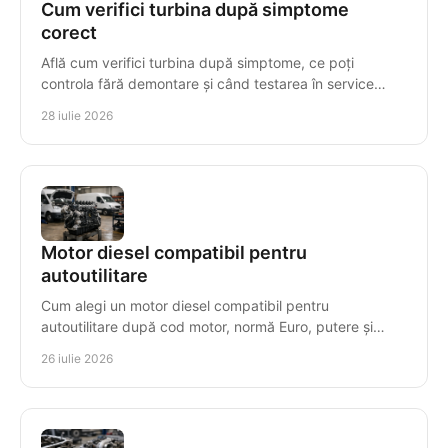
Cum verifici turbina după simptome
corect
Află cum verifici turbina după simptome, ce poți
controla fără demontare și când testarea în service
previne avarii costisitoare la diesel, în mod precis.
28 iulie 2026
Motor diesel compatibil pentru
autoutilitare
Cum alegi un motor diesel compatibil pentru
autoutilitare după cod motor, normă Euro, putere și
transmisie, pentru montaj corect, timp redus de
26 iulie 2026
staționare.