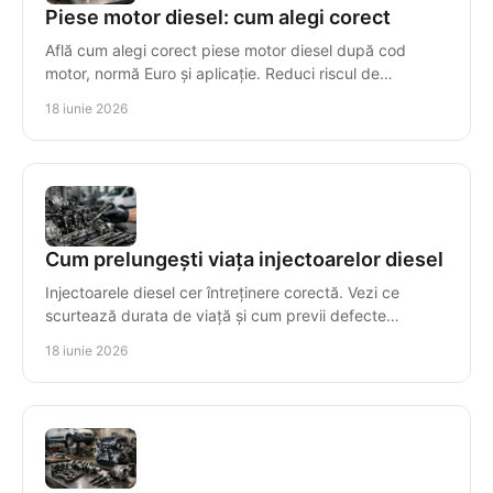
Piese motor diesel: cum alegi corect
Află cum alegi corect piese motor diesel după cod
motor, normă Euro și aplicație. Reduci riscul de
incompatibilitate și timpul de reparație.
18 iunie 2026
Cum prelungești viața injectoarelor diesel
Injectoarele diesel cer întreținere corectă. Vezi ce
scurtează durata de viață și cum previi defecte
costisitoare în sistemul de injecție.
18 iunie 2026