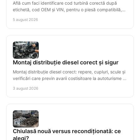
Află cum faci identificare cod turbină corectă după
etichetă, cod OEM și VIN, pentru o piesă compatibilă,
livrată rapid și cu garanție clară, fără erori.
5 august 2026
Montaj distribuție diesel corect și sigur
Montaj distribuție diesel corect: repere, cupluri, scule și
verificări care previn avarii costisitoare la autoturisme și
autoutilitare cu precizie maximă.
3 august 2026
Chiulasă nouă versus recondiționată: ce
alegi?