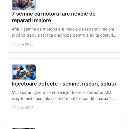
7 semne că motorul are nevoie de
reparații majore
Află 7 semne că motorul are nevoie de reparații majore
și când trebuie făcută diagnoza pentru a evita costuri
mari și avarii grave.
17 iunie 2026
Injectoare defecte - semne, riscuri, soluții
Mulți șoferi ignoră semnele injectoarelor defecte. Află
simptomele, riscurile și când merită recondiționarea în
locul înlocuirii.
16 iunie 2026