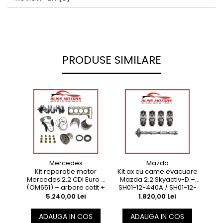
PRODUSE SIMILARE
Mazda
Mercedes
Kit ax cu came evacuare
Kit
Kit reparație motor
Mazda 2.2 Skyactiv-D –
2.0 N
Mercedes 2.2 CDI Euro 6
SH01-12-440A / SH01-12-
(OM651) – arbore cotit +
440B (SHY1–SHY8)
set cuzineți | OEM
1.820,00 Lei
5.240,00 Lei
compatibil
ADAUGA IN COS
ADAUGA IN COS