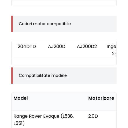
Coduri motor compatibile
204DTD
AJ200D
AJ200D2
Ingenium
2.0D
Compatibilitate modele
Model
Motorizare
Ani
fabr
Range Rover Evoque (L538,
2.0D
2015
L551)