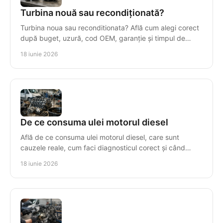
Turbina nouă sau recondiționată?
Turbina noua sau reconditionata? Află cum alegi corect
după buget, uzură, cod OEM, garanție și timpul de
imobilizare al mașinii.
18 iunie 2026
De ce consuma ulei motorul diesel
Află de ce consuma ulei motorul diesel, care sunt
cauzele reale, cum faci diagnosticul corect și când
repari sau înlocuiești motorul.
18 iunie 2026