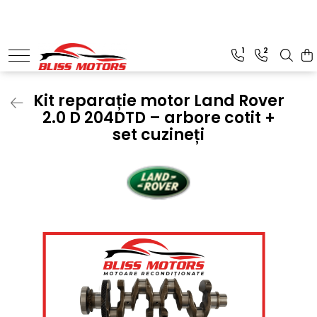
Piese Motoare
Piese Camioane
1
2
Turbosuflante și accesorii
Vibrochen camioane
Kituri de reparații
Kit reparație motor Land Rover
2.0 D 204DTD – arbore cotit +
Chiulase
set cuzineți