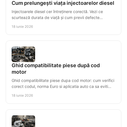
Cum prelungești viața injectoarelor diesel
Injectoarele diesel cer întreținere corectă. Vezi ce
scurtează durata de viață și cum previi defecte
costisitoare în sistemul de injecție.
18 iunie 2026
Ghid compatibilitate piese după cod
motor
Ghid compatibilitate piese dupa cod motor: cum verifici
corect codul, norma Euro si aplicatia auto ca sa eviti
piese gresite si pierderi.
18 iunie 2026