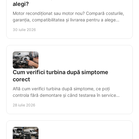
alegi?
Motor recondiționat sau motor nou? Compară costurile,
garanția, compatibilitatea și livrarea pentru a alege
corect motorul diesel pentru vehiculul tău.
30 iulie 2026
Cum verifici turbina după simptome
corect
Află cum verifici turbina după simptome, ce poți
controla fără demontare și când testarea în service
previne avarii costisitoare la diesel, în mod precis.
28 iulie 2026