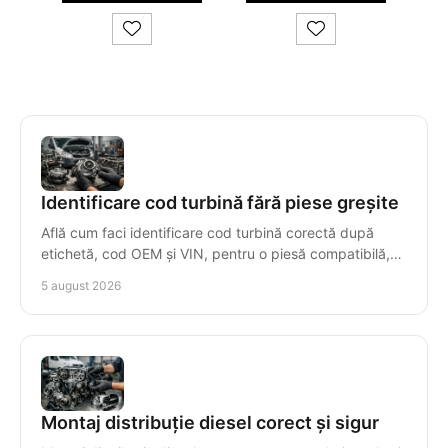
Identificare cod turbină fără piese greșite
Află cum faci identificare cod turbină corectă după
etichetă, cod OEM și VIN, pentru o piesă compatibilă,
livrată rapid și cu garanție clară, fără erori.
5 august 2026
Montaj distribuție diesel corect și sigur