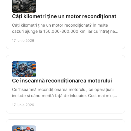
Câți kilometri ține un motor recondiționat
Câți kilometri ține un motor recondiționat? În multe
cazuri ajunge la 150.000-300.000 km, iar cu întreținere
corectă poate trece de 500.000.
17 iunie 2026
Ce înseamnă recondiționarea motorului
Ce înseamnă recondiționarea motorului, ce operațiuni
include și când merită față de înlocuire. Cost mai mic,
fiabilitate și testare finală.
17 iunie 2026