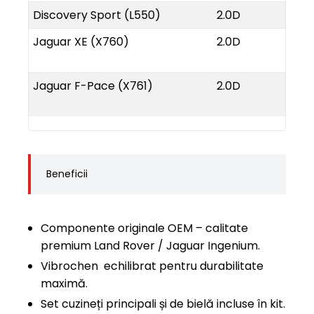
Discovery Sport (L550)
2.0D
2015
Jaguar XE (X760)
2.0D
2015
Jaguar F-Pace (X761)
2.0D
2016
Beneficii
Componente originale OEM – calitate
premium Land Rover / Jaguar Ingenium.
Vibrochen echilibrat pentru durabilitate
maximă.
Set cuzineți principali și de bielă incluse în kit.