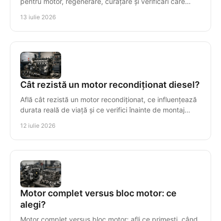
pentru motor, regenerare, curățare și verificări care
previn reparațiile costisitoare ale motorului.
13 iulie 2026
Cât rezistă un motor recondiționat diesel?
Află cât rezistă un motor recondiționat, ce influențează
durata reală de viață și ce verifici înainte de montaj
pentru o investiție sigură și durabilă.
12 iulie 2026
Motor complet versus bloc motor: ce
alegi?
Motor complet versus bloc motor: afli ce primești, când