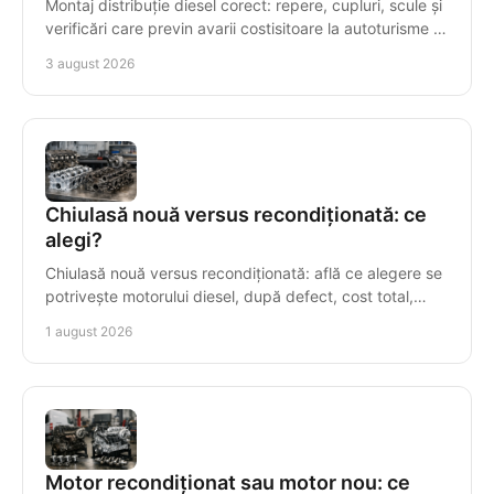
Montaj distribuție diesel corect: repere, cupluri, scule și
verificări care previn avarii costisitoare la autoturisme și
autoutilitare cu precizie maximă.
3 august 2026
Chiulasă nouă versus recondiționată: ce
alegi?
Chiulasă nouă versus recondiționată: află ce alegere se
potrivește motorului diesel, după defect, cost total,
compatibilitate și garanție într-o reparație.
1 august 2026
Motor recondiționat sau motor nou: ce