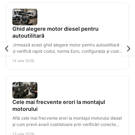
Ghid alegere motor diesel pentru
autoutilitară
Urmează acest ghid alegere motor pentru autoutilitară
și verifică rapid codul, norma Euro, configurația și costul
real al înlocuirii cu decizii sigure.
14 iulie 2026
Cele mai frecvente erori la montajul
motorului
Află cele mai frecvente erori la montajul motorului diesel
și cum previi avarii costisitoare prin verificări corecte
înainte de prima pornire în service.
13 iulie 2026