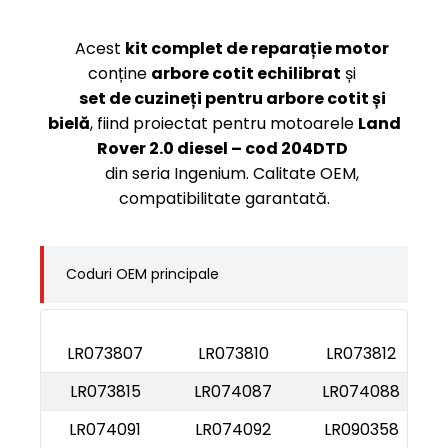
Acest
kit complet de reparație motor
conține
arbore cotit echilibrat
și
set de cuzineți pentru arbore cotit și
bielă
, fiind proiectat pentru motoarele
Land
Rover 2.0 diesel – cod 204DTD
din seria Ingenium. Calitate OEM,
compatibilitate garantată.
Coduri OEM principale
LR073807
LR073810
LR073812
LR073815
LR074087
LR074088
LR074091
LR074092
LR090358