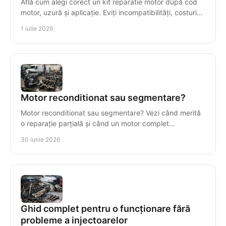
Află cum alegi corect un kit reparatie motor după cod
motor, uzură și aplicație. Eviți incompatibilități, costuri
inutile și timpi morți.
1 iulie 2026
Motor reconditionat sau segmentare?
Motor reconditionat sau segmentare? Vezi când merită
o reparație parțială și când un motor complet
recondiționat reduce costul total.
30 iunie 2026
Ghid complet pentru o funcționare fără
probleme a injectoarelor