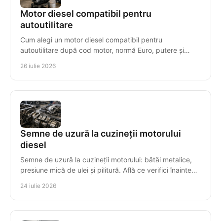
Motor diesel compatibil pentru
autoutilitare
Cum alegi un motor diesel compatibil pentru
autoutilitare după cod motor, normă Euro, putere și
transmisie, pentru montaj corect, timp redus de
26 iulie 2026
staționare.
Semne de uzură la cuzineții motorului
diesel
Semne de uzură la cuzineții motorului: bătăi metalice,
presiune mică de ulei și pilitură. Află ce verifici înainte
ca avaria să compromită arborele cotit.
24 iulie 2026