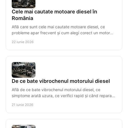
Cele mai cautate motoare diesel în
România
Află care sunt cele mai cautate motoare diesel, ce
probleme apar frecvent și cum alegi corect un motor
compatibil, cu risc minim.
22 iunie 2026
De ce bate vibrochenul motorului diesel
Află de ce bate vibrochenul motorului diesel, ce
simptome arată uzura, ce verifici rapid și când reparația
nu mai este rentabilă.
21 iunie 2026