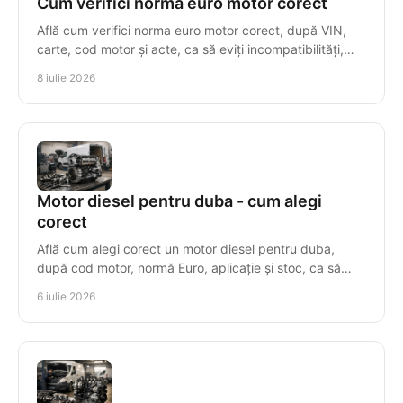
Cum verifici norma euro motor corect
Află cum verifici norma euro motor corect, după VIN,
carte, cod motor și acte, ca să eviți incompatibilități,
taxe greșite și piese nepotrivite.
8 iulie 2026
Motor diesel pentru duba - cum alegi
corect
Află cum alegi corect un motor diesel pentru duba,
după cod motor, normă Euro, aplicație și stoc, ca să
eviți costuri și timpi morți.
6 iulie 2026