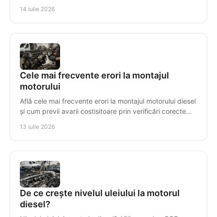
real al înlocuirii cu decizii sigure.
14 iulie 2026
Cele mai frecvente erori la montajul
motorului
Află cele mai frecvente erori la montajul motorului diesel
și cum previi avarii costisitoare prin verificări corecte
înainte de prima pornire în service.
13 iulie 2026
De ce crește nivelul uleiului la motorul
diesel?