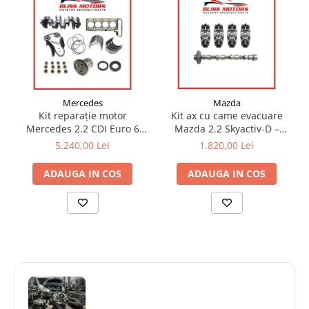
Mazda
Mercedes
Kit ax cu came evacuare
Kit reparație motor
Mazda 2.2 Skyactiv-D –
Mercedes 2.2 CDI Euro 6
SH01-12-440A / SH01-12-
(OM651) – arbore cotit + set
1.820,00 Lei
5.240,00 Lei
440B (SHY1–SHY8)
cuzineți | OEM compatibil
ADAUGA IN COS
ADAUGA IN COS