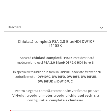
Ai nevoie de ajutor?
0738316161
/
0754434060
Cere informatii
Descriere
Chiulasă completă PSA 2.0 BlueHDi DW10F –
I1158K
Această
chiulasă completă I1158K
este destinată
motoarelor diesel
PSA 2.0 BlueHDi / 2.0 HDi Euro 6
,
în special versiunilor din familia
DW10F
, asociate frecvent cu
codurile motor
DW10FC
,
DW10FD
,
DW10FE
,
DW10FUE
,
DW10FUD
și
DW10FUC
.
Pentru alegerea corectă, recomandăm verificarea pe baza
VIN-ului
, a
codului motor
, a
codului chiulasei vechi
și a
configurației complete a chiulasei
.