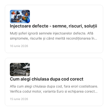
Injectoare defecte - semne, riscuri, soluții
Mulți șoferi ignoră semnele injectoarelor defecte. Află
simptomele, riscurile și când merită recondiționarea în
locul înlocuirii.
16 iunie 2026
Cum alegi chiulasa dupa cod corect
Afla cum alegi chiulasa dupa cod, fara erori costisitoare.
Verifica codul motor, varianta Euro si echiparea corecta
pentru compatibilitate.
15 iunie 2026