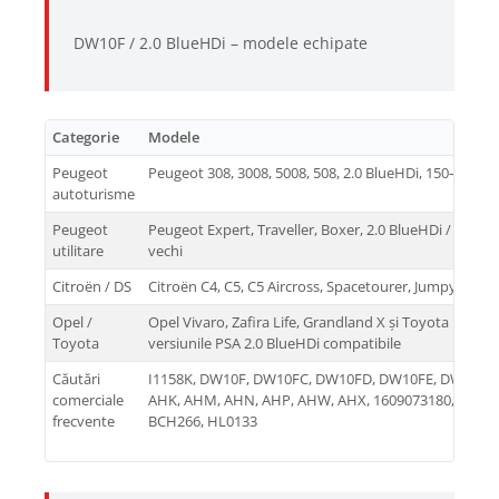
DW10F / 2.0 BlueHDi – modele echipate
Categorie
Modele
Peugeot
Peugeot 308, 3008, 5008, 508, 2.0 BlueHDi, 150–180 CP
autoturisme
Peugeot
Peugeot Expert, Traveller, Boxer, 2.0 BlueHDi / 2.0 HD
utilitare
vechi
Citroën / DS
Citroën C4, C5, C5 Aircross, Spacetourer, Jumpy, Jump
Opel /
Opel Vivaro, Zafira Life, Grandland X și Toyota ProAc
Toyota
versiunile PSA 2.0 BlueHDi compatibile
Căutări
I1158K, DW10F, DW10FC, DW10FD, DW10FE, DW10FU
comerciale
AHK, AHM, AHN, AHP, AHW, AHX, 1609073180, 967342
frecvente
BCH266, HL0133