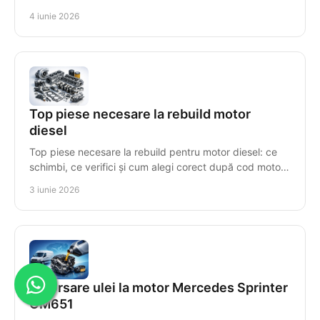
greșit al componentelor.
4 iunie 2026
Top piese necesare la rebuild motor
diesel
Top piese necesare la rebuild pentru motor diesel: ce
schimbi, ce verifici și cum alegi corect după cod motor
pentru o reparație sigură.
3 iunie 2026
Amorsare ulei la motor Mercedes Sprinter
OM651