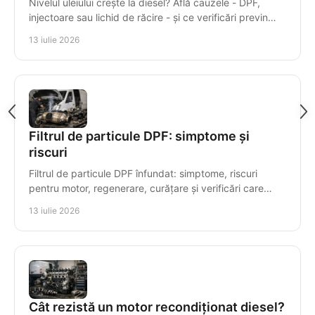
Nivelul uleiului crește la diesel? Află cauzele - DPF,
injectoare sau lichid de răcire - și ce verificări previn
avariile costisitoare ale motorului.
13 iulie 2026
Filtrul de particule DPF: simptome și
riscuri
Filtrul de particule DPF înfundat: simptome, riscuri
pentru motor, regenerare, curățare și verificări care
previn reparațiile costisitoare ale motorului.
13 iulie 2026
Cât rezistă un motor recondiționat diesel?