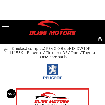
Piese Motoare
Piese Camioane
Turbosuflante și accesorii
Vibrochen camioane
Kituri de reparații
Chiulase
1
2
0,00
Chiulasă completă PSA 2.0 BlueHDi DW10F –
I1158K | Peugeot / Citroën / DS / Opel / Toyota
| OEM compatibil
NOU