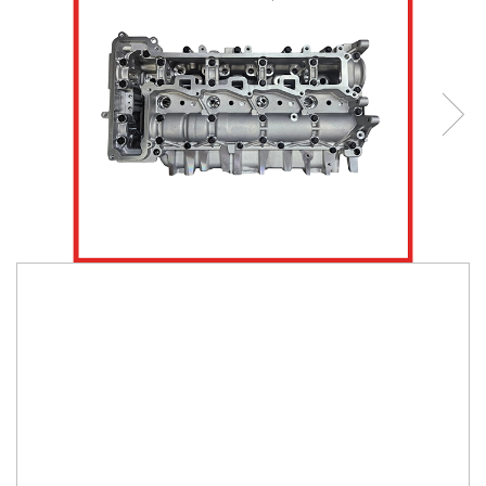
4.832,00 Lei
IN STOC
Durata de livrare:
2-3 zile
ADAUGA IN COS
Cod Produs:
I1158K