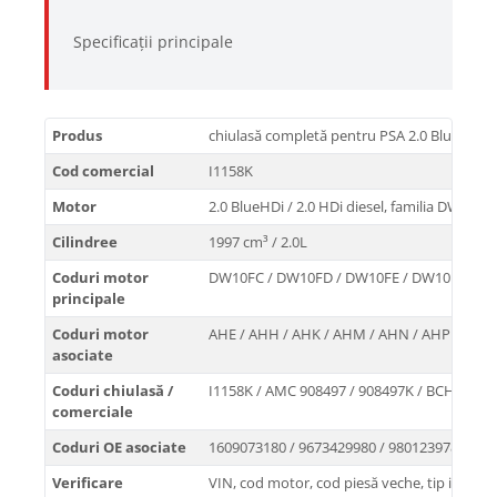
Specificații principale
Produs
chiulasă completă pentru PSA 2.0 BlueHDi / 
Cod comercial
I1158K
Motor
2.0 BlueHDi / 2.0 HDi diesel, familia DW10F, 4
Cilindree
1997 cm³ / 2.0L
Coduri motor
DW10FC / DW10FD / DW10FE / DW10FUE /
principale
Coduri motor
AHE / AHH / AHK / AHM / AHN / AHP / AHR 
asociate
Coduri chiulasă /
I1158K / AMC 908497 / 908497K / BCH266 /
comerciale
Coduri OE asociate
1609073180 / 9673429980 / 9801239780
Verificare
VIN, cod motor, cod piesă veche, tip inject