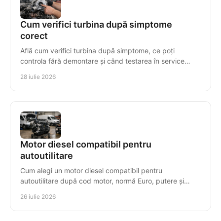
Cum verifici turbina după simptome
corect
Află cum verifici turbina după simptome, ce poți
controla fără demontare și când testarea în service
previne avarii costisitoare la diesel, în mod precis.
28 iulie 2026
Motor diesel compatibil pentru
autoutilitare
Cum alegi un motor diesel compatibil pentru
autoutilitare după cod motor, normă Euro, putere și
transmisie, pentru montaj corect, timp redus de
26 iulie 2026
staționare.