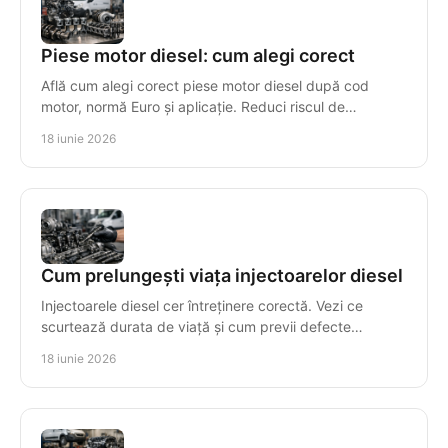
Piese motor diesel: cum alegi corect
Află cum alegi corect piese motor diesel după cod
motor, normă Euro și aplicație. Reduci riscul de
incompatibilitate și timpul de reparație.
18 iunie 2026
Cum prelungești viața injectoarelor diesel
Injectoarele diesel cer întreținere corectă. Vezi ce
scurtează durata de viață și cum previi defecte
costisitoare în sistemul de injecție.
18 iunie 2026