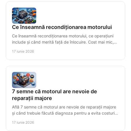
Ce înseamnă recondiționarea motorului
Ce înseamnă recondiționarea motorului, ce operațiuni
include și când merită față de înlocuire. Cost mai mic,
fiabilitate și testare finală.
17 iunie 2026
7 semne că motorul are nevoie de
reparații majore
Află 7 semne că motorul are nevoie de reparații majore
și când trebuie făcută diagnoza pentru a evita costuri
mari și avarii grave.
17 iunie 2026