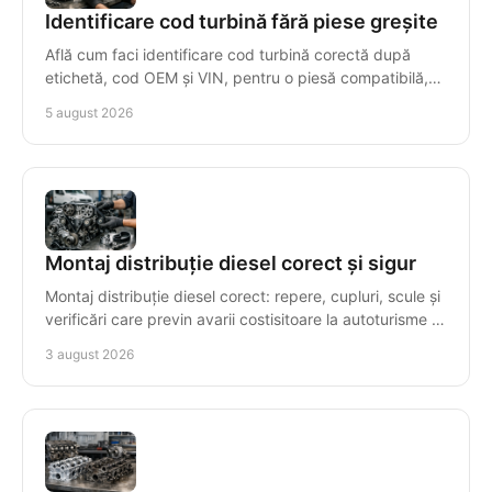
Identificare cod turbină fără piese greșite
Află cum faci identificare cod turbină corectă după
etichetă, cod OEM și VIN, pentru o piesă compatibilă,
livrată rapid și cu garanție clară, fără erori.
5 august 2026
Montaj distribuție diesel corect și sigur
Montaj distribuție diesel corect: repere, cupluri, scule și
verificări care previn avarii costisitoare la autoturisme și
autoutilitare cu precizie maximă.
3 august 2026