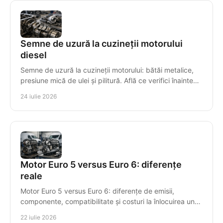
Semne de uzură la cuzineții motorului
diesel
Semne de uzură la cuzineții motorului: bătăi metalice,
presiune mică de ulei și pilitură. Află ce verifici înainte
ca avaria să compromită arborele cotit.
24 iulie 2026
Motor Euro 5 versus Euro 6: diferențe
reale
Motor Euro 5 versus Euro 6: diferențe de emisii,
componente, compatibilitate și costuri la înlocuirea unui
motor diesel recondiționat pentru mașini diesel.
22 iulie 2026