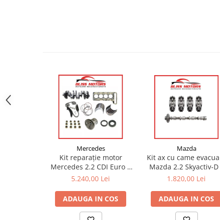
Mazda
Mercedes
Kit ax cu came evacua
Kit reparație motor
Mazda 2.2 Skyactiv-D
Mercedes 2.2 CDI Euro 6
SH01-12-440A / SH01-
(OM651) – arbore cotit +
1.820,00 Lei
5.240,00 Lei
440B (SHY1–SHY8)
set cuzineți | OEM
compatibil
ADAUGA IN COS
ADAUGA IN COS