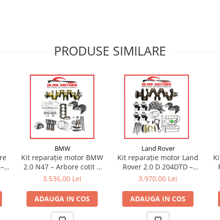
PRODUSE SIMILARE
BMW
Land Rover
re
Kit reparație motor BMW
Kit reparație motor Land
Ki
 –
2.0 N47 – Arbore cotit +
Rover 2.0 D 204DTD –
12-
set cuzineți
arbore cotit + set cuzineți
ar
3.536,00 Lei
3.970,00 Lei
ADAUGA IN COS
ADAUGA IN COS