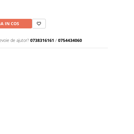
A IN COS
evoie de ajutor?
0738316161
/
0754434060