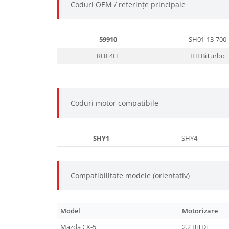
Coduri OEM / referințe principale
59910
SH01-13-700
RHF4H
IHI BiTurbo
Coduri motor compatibile
SHY1
SHY4
Compatibilitate modele (orientativ)
Model
Motorizare
Mazda CX-5
2.2 BiTDi