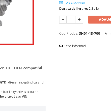
LA COMANDA
Durata de livrare:
2-3 zile
ADAUG
Cod Produs:
SH01-13-700
Ai n
Cere informatii
59910 | OEM compatibil
iTDi diesel
, începând cu anul
 aplicații Skyactiv-D BiTurbo.
rbo gravat
sau
VIN
.