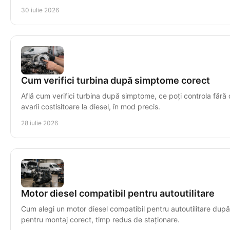
30 iulie 2026
Cum verifici turbina după simptome corect
Află cum verifici turbina după simptome, ce poți controla fără
avarii costisitoare la diesel, în mod precis.
28 iulie 2026
Motor diesel compatibil pentru autoutilitare
Cum alegi un motor diesel compatibil pentru autoutilitare după
pentru montaj corect, timp redus de staționare.