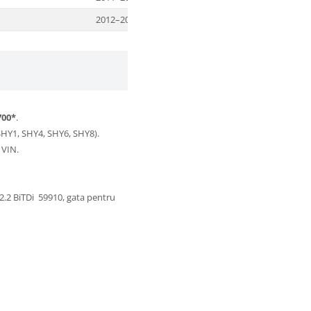
2012–2018
SHY6 
700*
.
SHY1, SHY4, SHY6, SHY8).
 VIN.
.2 BiTDi 59910, gata pentru