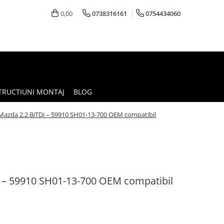
0,00
0738316161
0754434060
TRUCTIUNI MONTAJ
BLOG
Mazda 2.2 BiTDi – 59910 SH01-13-700 OEM compatibil
 – 59910 SH01-13-700 OEM compatibil