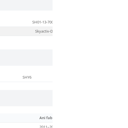
SH01-13-700A
SH01-13-700B
Skyactiv-D
—
SHY6
SHY8
2.2 Skyacti
Ani fabricație
Cod m
2011–2017
SHY1 