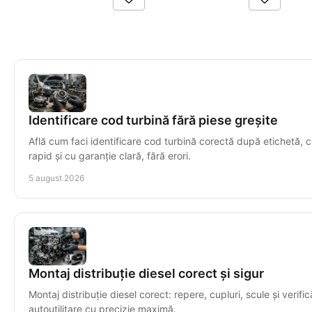
Identificare cod turbină fără piese greșite
Află cum faci identificare cod turbină corectă după etichetă, c
rapid și cu garanție clară, fără erori.
5 august 2026
Montaj distribuție diesel corect și sigur
Montaj distribuție diesel corect: repere, cupluri, scule și verific
autoutilitare cu precizie maximă.