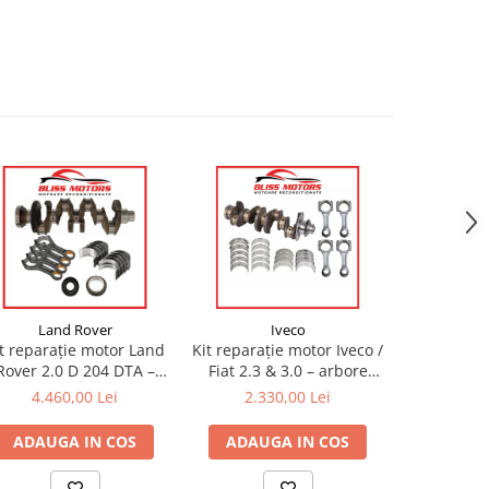
Land Rover
Iveco
Kit reparați
t reparație motor Land
Kit reparație motor Iveco /
Ranger 3.2
Rover 2.0 D 204 DTA –
Fiat 2.3 & 3.0 – arbore
cotit + set
bore cotit + set cuzineți
cotit + set cuzineți | OEM
2.78
4.460,00 Lei
2.330,00 Lei
com
| OEM compatibil
compatibil
ADAUG
ADAUGA IN COS
ADAUGA IN COS