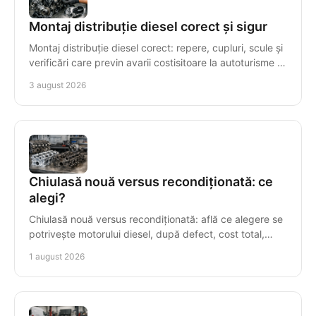
Montaj distribuție diesel corect și sigur
Montaj distribuție diesel corect: repere, cupluri, scule și
verificări care previn avarii costisitoare la autoturisme și
autoutilitare cu precizie maximă.
3 august 2026
Chiulasă nouă versus recondiționată: ce
alegi?
Chiulasă nouă versus recondiționată: află ce alegere se
potrivește motorului diesel, după defect, cost total,
compatibilitate și garanție într-o reparație.
1 august 2026