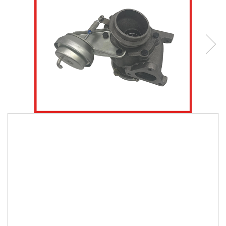
2.130,00 Lei
LA COMANDA
Durata de livrare:
2-3 zile
ADAUGA IN COS
Cod Produs:
A6510901080
Ai nevoie de ajutor?
0738316161
/
0754434060