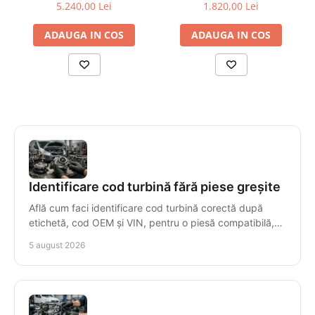
SH01-12-440A / SH01-12-
(OM651) – arbore cotit + set
1.820,00 Lei
5.240,00 Lei
440B (SHY1–SHY8)
cuzineți | OEM compatibil
ADAUGA IN COS
ADAUGA IN COS
Identificare cod turbină fără piese greșite
Află cum faci identificare cod turbină corectă după
etichetă, cod OEM și VIN, pentru o piesă compatibilă,
livrată rapid și cu garanție clară, fără erori.
5 august 2026