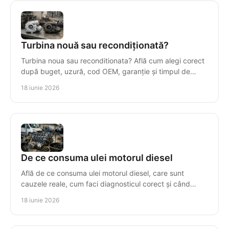
Turbina nouă sau recondiționată?
Turbina noua sau reconditionata? Află cum alegi corect
după buget, uzură, cod OEM, garanție și timpul de
imobilizare al mașinii.
18 iunie 2026
De ce consuma ulei motorul diesel
Află de ce consuma ulei motorul diesel, care sunt
cauzele reale, cum faci diagnosticul corect și când
repari sau înlocuiești motorul.
18 iunie 2026