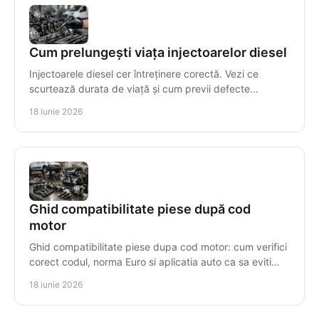
Cum prelungești viața injectoarelor diesel
Injectoarele diesel cer întreținere corectă. Vezi ce
scurtează durata de viață și cum previi defecte
costisitoare în sistemul de injecție.
18 iunie 2026
Ghid compatibilitate piese după cod
motor
Ghid compatibilitate piese dupa cod motor: cum verifici
corect codul, norma Euro si aplicatia auto ca sa eviti
piese gresite si pierderi.
18 iunie 2026