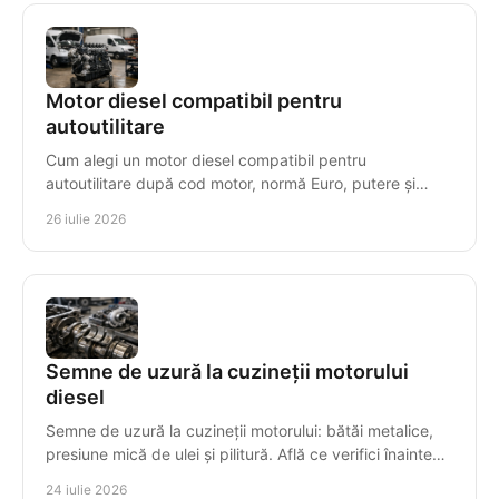
Motor diesel compatibil pentru
autoutilitare
Cum alegi un motor diesel compatibil pentru
autoutilitare după cod motor, normă Euro, putere și
transmisie, pentru montaj corect, timp redus de
26 iulie 2026
staționare.
Semne de uzură la cuzineții motorului
diesel
Semne de uzură la cuzineții motorului: bătăi metalice,
presiune mică de ulei și pilitură. Află ce verifici înainte
ca avaria să compromită arborele cotit.
24 iulie 2026