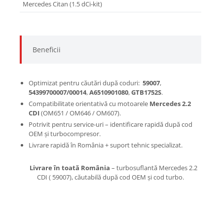
Mercedes Citan (1.5 dCi-kit)
2.2 C
Beneficii
Optimizat pentru căutări după coduri:
59007
,
54399700007/00014
,
A6510901080
,
GTB1752S
.
Compatibilitate orientativă cu motoarele
Mercedes 2.2
CDI
(OM651 / OM646 / OM607).
Potrivit pentru service-uri – identificare rapidă după cod
OEM și turbocompresor.
Livrare rapidă în România + suport tehnic specializat.
Livrare în toată România
– turbosuflantă Mercedes 2.2
CDI ( 59007), căutabilă după cod OEM și cod turbo​​.