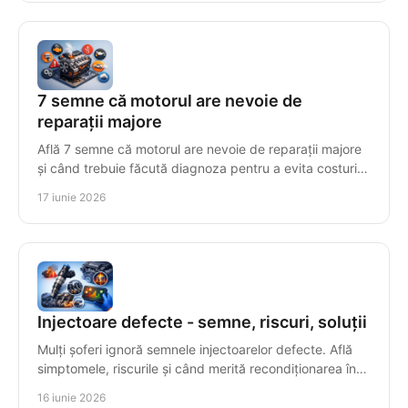
7 semne că motorul are nevoie de
reparații majore
Află 7 semne că motorul are nevoie de reparații majore
și când trebuie făcută diagnoza pentru a evita costuri
mari și avarii grave.
17 iunie 2026
Injectoare defecte - semne, riscuri, soluții
Mulți șoferi ignoră semnele injectoarelor defecte. Află
simptomele, riscurile și când merită recondiționarea în
locul înlocuirii.
16 iunie 2026