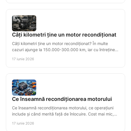
Câți kilometri ține un motor recondiționat
Câți kilometri ține un motor recondiționat? În multe
cazuri ajunge la 150.000-300.000 km, iar cu întreținere
corectă poate trece de 500.000.
17 iunie 2026
Ce înseamnă recondiționarea motorului
Ce înseamnă recondiționarea motorului, ce operațiuni
include și când merită față de înlocuire. Cost mai mic,
fiabilitate și testare finală.
17 iunie 2026