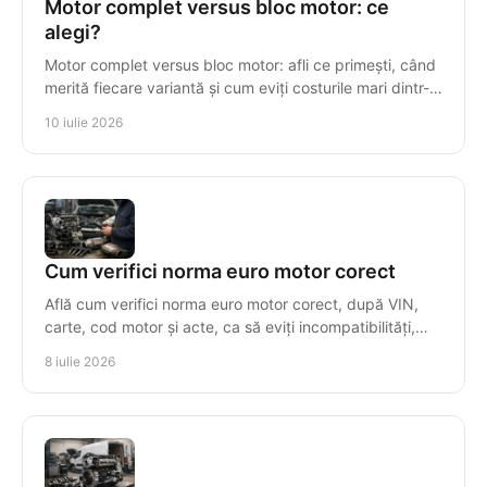
Motor complet versus bloc motor: ce
alegi?
Motor complet versus bloc motor: afli ce primești, când
merită fiecare variantă și cum eviți costurile mari dintr-o
alegere greșită.
10 iulie 2026
Cum verifici norma euro motor corect
Află cum verifici norma euro motor corect, după VIN,
carte, cod motor și acte, ca să eviți incompatibilități,
taxe greșite și piese nepotrivite.
8 iulie 2026