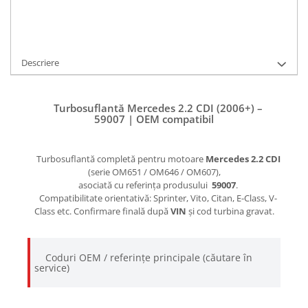
Cere informatii
Descriere
Turbosuflantă Mercedes 2.2 CDI (2006+) –
59007 | OEM compatibil
Turbosuflantă completă pentru motoare
Mercedes 2.2 CDI
(serie OM651 / OM646 / OM607),
asociată cu referința produsului
59007
.
Compatibilitate orientativă: Sprinter, Vito, Citan, E-Class, V-
Class etc. Confirmare finală după
VIN
și cod turbina gravat.
Coduri OEM / referințe principale (căutare în
service)