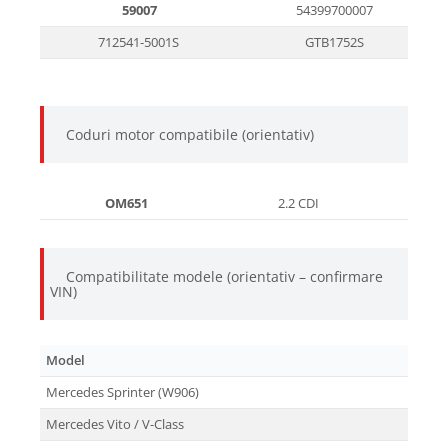
59007
54399700007
712541-5001S
GTB1752S
Coduri motor compatibile (orientativ)
OM651
2.2 CDI
Compatibilitate modele (orientativ – confirmare
VIN)
Model
Motor
Mercedes Sprinter (W906)
2.2 C
Mercedes Vito / V-Class
2.2 C