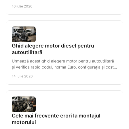
montaj sigur și costuri controlate.
16 iulie 2026
Ghid alegere motor diesel pentru
autoutilitară
Urmează acest ghid alegere motor pentru autoutilitară
și verifică rapid codul, norma Euro, configurația și costul
real al înlocuirii cu decizii sigure.
14 iulie 2026
Cele mai frecvente erori la montajul
motorului