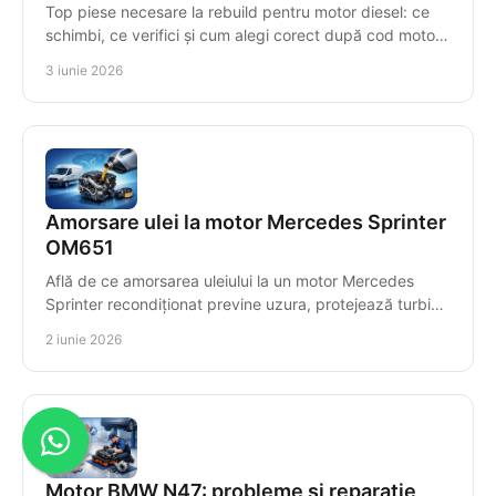
Top piese necesare la rebuild pentru motor diesel: ce
schimbi, ce verifici și cum alegi corect după cod motor
pentru o reparație sigură.
3 iunie 2026
Amorsare ulei la motor Mercedes Sprinter
OM651
Află de ce amorsarea uleiului la un motor Mercedes
Sprinter recondiționat previne uzura, protejează turbina
și asigură pornirea corectă.
2 iunie 2026
Motor BMW N47: probleme și reparație