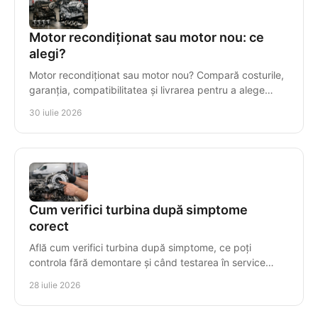
Motor recondiționat sau motor nou: ce
alegi?
Motor recondiționat sau motor nou? Compară costurile,
garanția, compatibilitatea și livrarea pentru a alege
corect motorul diesel pentru vehiculul tău.
30 iulie 2026
Cum verifici turbina după simptome
corect
Află cum verifici turbina după simptome, ce poți
controla fără demontare și când testarea în service
previne avarii costisitoare la diesel, în mod precis.
28 iulie 2026