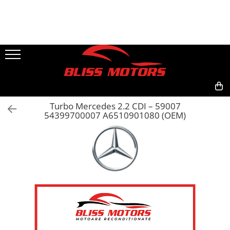
Piese Motoare
Piese Camioane
Turbosuflante și accesorii
Vibrochen camioane
Kituri de reparații
Chiulase
1
2
0,00
Turbo Mercedes 2.2 CDI – 59007
54399700007 A6510901080 (OEM)